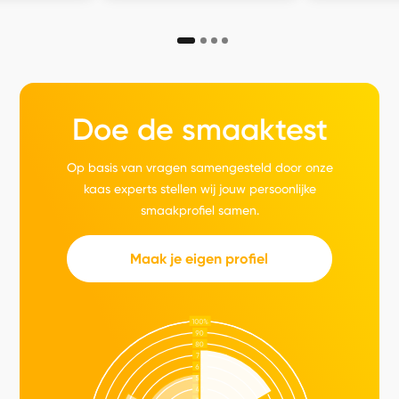
Doe de smaaktest
Op basis van vragen samengesteld door onze
kaas experts stellen wij jouw persoonlijke
smaakprofiel samen.
Maak je eigen profiel