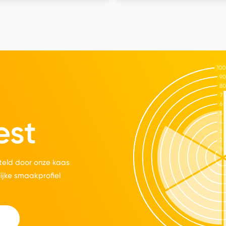
est
eld door onze kaas
lijke smaakprofiel