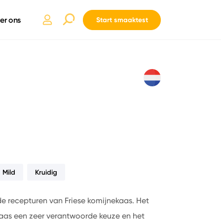
er ons
Start smaaktest
Mild
Kruidig
e recepturen van Friese komijnekaas. Het
aas een zeer verantwoorde keuze en het