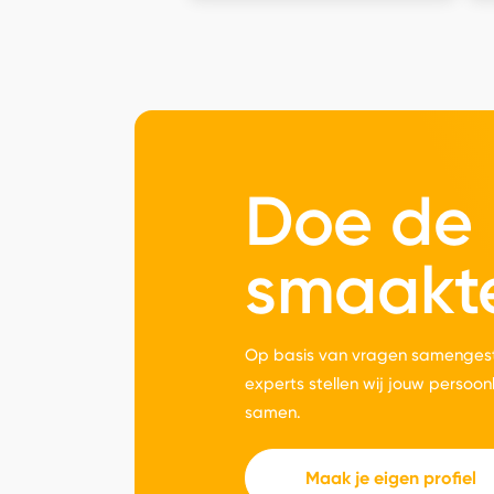
Doe de
smaakt
Op basis van vragen samengest
experts stellen wij jouw persoon
samen.
Maak je eigen profiel