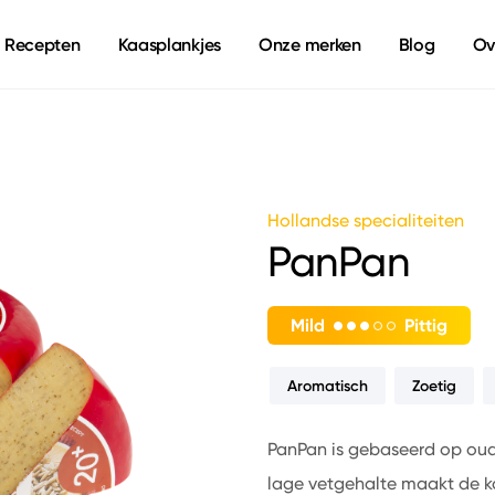
Recepten
Kaasplankjes
Onze merken
Blog
Ov
Hollandse specialiteiten
PanPan
Mild
Pittig
Aromatisch
Zoetig
PanPan is gebaseerd op oud
lage vetgehalte maakt de k