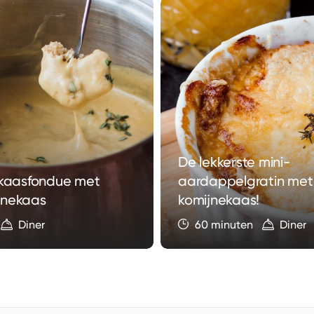
De lekkerste mini-
 kaasfondue met
aardappelgratin me
jnekaas
komijnekaas!
Diner
60 minuten
Diner