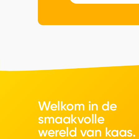
Welkom in de
smaakvolle
wereld van kaas.