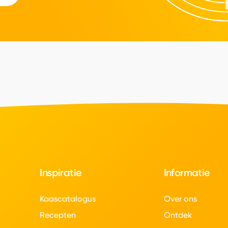
Inspiratie
Informatie
Kaascatalogus
Over ons
Recepten
Ontdek