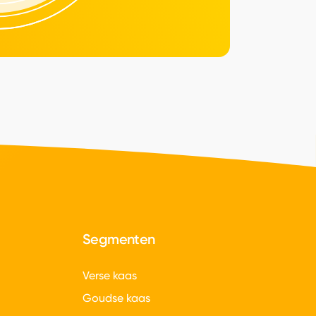
Segmenten
Verse kaas
Goudse kaas