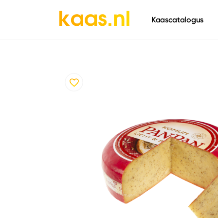
661
Kaascatalogus