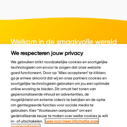
Welkom in de smaakvolle wereld
van kaas.
We respecteren jouw privacy
We gebruiken strikt noodzakelijke cookies en soortgelijke
technologieën om ervoor te zorgen dat onze website
goed functioneert. Door op "Alles accepteren" te klikken,
ga je ermee akkoord dat wij en onze partners cookies en
© Copyright 2026 Velder
soortgelijke technologieën gebruiken om jou een optimale
online ervaring te bieden. Dit omvat het tonen van
gepersonaliseerde inhoud en advertenties, de
mogelijkheid om externe video’s te bekijken en de optie
Inspiratie
Informatie
om geïntegreerde functies voor sociale media te
Kaascatalogus
Over ons
gebruiken. Kies “Voorkeuren aanpassen” om een
gedetailleerde keuze te maken over welke cookies je wilt
Recepten
Ontdek
in- of uitschakelen.
Lees voor meer informatie onze
Kaasplankjes
Keurmerken
cookieverklaring.