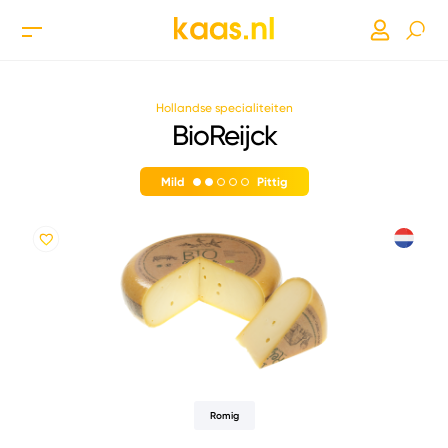
Hollandse specialiteiten
BioReijck
Mild
Pittig
Romig