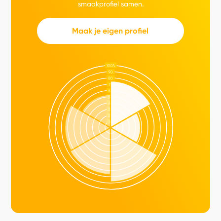
smaakprofiel samen.
Maak je eigen profiel