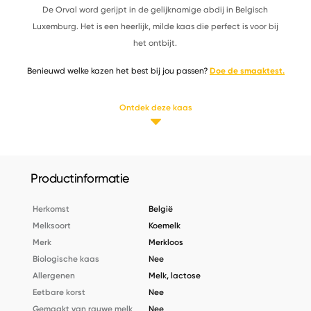
De Orval word gerijpt in de gelijknamige abdij in Belgisch
Luxemburg. Het is een heerlijk, milde kaas die perfect is voor bij
het ontbijt.
Benieuwd welke kazen het best bij jou passen?
Doe de smaaktest.
Ontdek deze kaas
Productinformatie
Herkomst
België
Melksoort
Koemelk
Merk
Merkloos
Biologische kaas
Nee
Allergenen
Melk, lactose
Eetbare korst
Nee
Gemaakt van rauwe melk
Nee