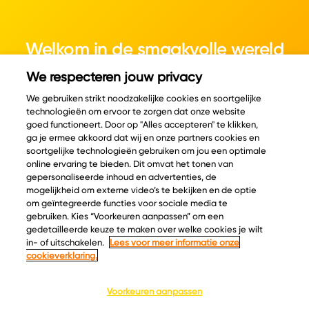
Welkom in de smaakvolle wereld
van kaas.
We respecteren jouw privacy
We gebruiken strikt noodzakelijke cookies en soortgelijke
technologieën om ervoor te zorgen dat onze website
goed functioneert. Door op "Alles accepteren" te klikken,
ga je ermee akkoord dat wij en onze partners cookies en
© Copyright 2026 Velder
soortgelijke technologieën gebruiken om jou een optimale
online ervaring te bieden. Dit omvat het tonen van
gepersonaliseerde inhoud en advertenties, de
mogelijkheid om externe video’s te bekijken en de optie
Inspiratie
Informatie
om geïntegreerde functies voor sociale media te
Kaascatalogus
Over ons
gebruiken. Kies “Voorkeuren aanpassen” om een
gedetailleerde keuze te maken over welke cookies je wilt
Recepten
Ontdek
in- of uitschakelen.
Lees voor meer informatie onze
Kaasplankjes
Keurmerken
cookieverklaring.
Blog
Acties
Kaasweetjes
Veelgestelde vragen
Voorkeuren aanpassen
Contact