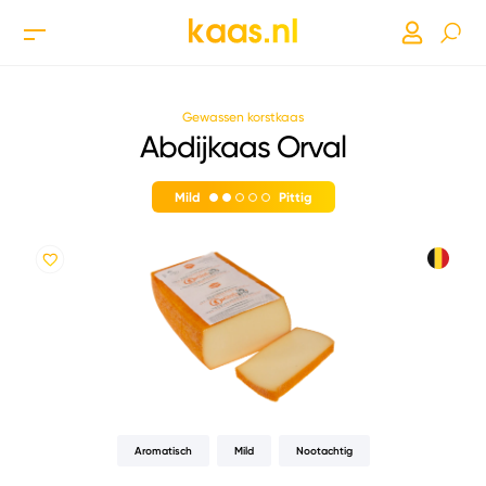
Gewassen korstkaas
Abdijkaas Orval
Mild
Pittig
Aromatisch
Mild
Nootachtig