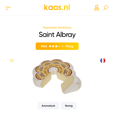
Gewassen korstkaas
Saint Albray
Mild
Pittig
Aromatisch
Romig