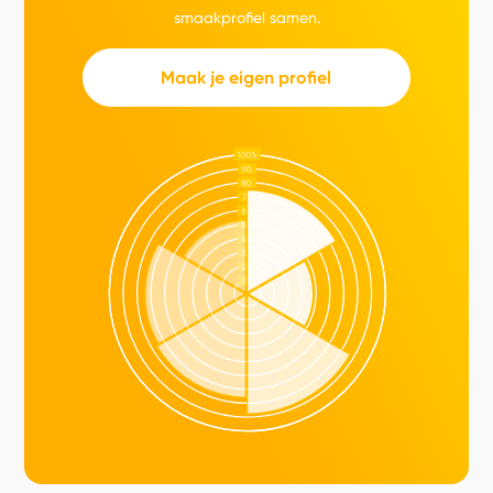
smaakprofiel samen.
Maak je eigen profiel