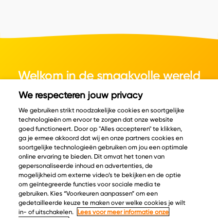
Welkom in de smaakvolle wereld
van kaas.
We respecteren jouw privacy
We gebruiken strikt noodzakelijke cookies en soortgelijke
technologieën om ervoor te zorgen dat onze website
goed functioneert. Door op "Alles accepteren" te klikken,
ga je ermee akkoord dat wij en onze partners cookies en
© Copyright 2026 Velder
soortgelijke technologieën gebruiken om jou een optimale
online ervaring te bieden. Dit omvat het tonen van
gepersonaliseerde inhoud en advertenties, de
mogelijkheid om externe video’s te bekijken en de optie
Inspiratie
Informatie
om geïntegreerde functies voor sociale media te
Kaascatalogus
Over ons
gebruiken. Kies “Voorkeuren aanpassen” om een
gedetailleerde keuze te maken over welke cookies je wilt
Recepten
Ontdek
in- of uitschakelen.
Lees voor meer informatie onze
Kaasplankjes
Keurmerken