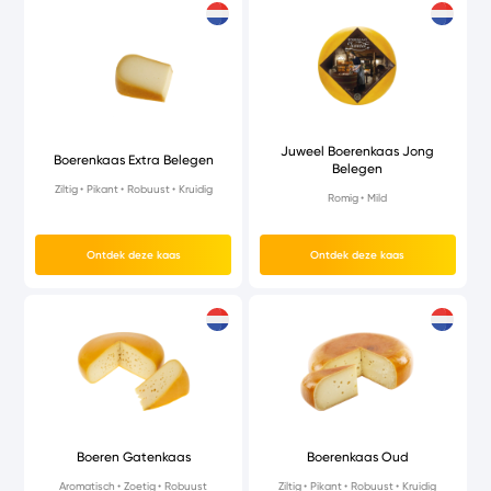
Juweel Boerenkaas Jong
Boerenkaas Extra Belegen
Belegen
Ziltig
Pikant
Robuust
Kruidig
Romig
Mild
Ontdek deze kaas
Ontdek deze kaas
Boeren Gatenkaas
Boerenkaas Oud
Aromatisch
Zoetig
Robuust
Ziltig
Pikant
Robuust
Kruidig