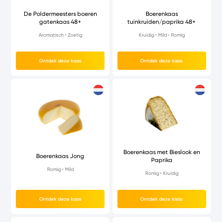
De Poldermeesters boeren
Boerenkaas
gatenkaas 48+
tuinkruiden/paprika 48+
Aromatisch
Zoetig
Kruidig
Mild
Romig
Ontdek deze kaas
Ontdek deze kaas
Boerenkaas met Bieslook en
Boerenkaas Jong
Paprika
Romig
Mild
Romig
Kruidig
Ontdek deze kaas
Ontdek deze kaas