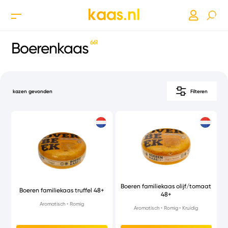
661
Boerenkaas
kazen gevonden
Filteren
Boeren familiekaas olijf/tomaat
Boeren familiekaas truffel 48+
48+
Aromatisch
Romig
Aromatisch
Romig
Kruidig