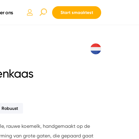
er ons
Start smaaktest
enkaas
Robuust
olle, rauwe koemelk, handgemaakt op de
vorming van grote gaten, die gepaard gaat