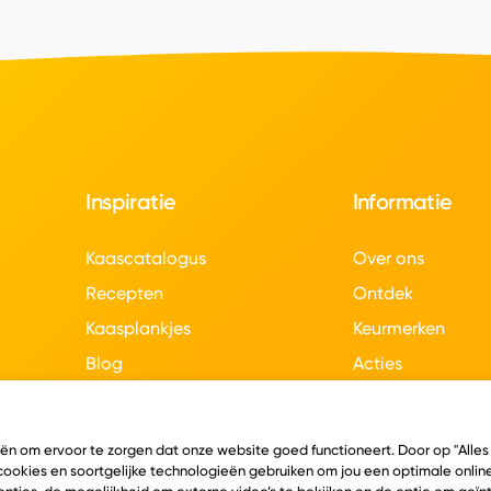
Inspiratie
Informatie
Kaascatalogus
Over ons
Recepten
Ontdek
Kaasplankjes
Keurmerken
Blog
Acties
Kaasweetjes
Veelgestelde vra
Contact
eën om ervoor te zorgen dat onze website goed functioneert. Door op "Alles
 cookies en soortgelijke technologieën gebruiken om jou een optimale online