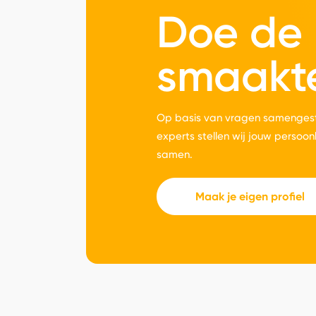
Doe de
smaakt
Op basis van vragen samengest
experts stellen wij jouw persoon
samen.
Maak je eigen profiel