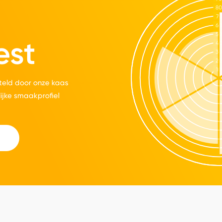
est
eld door onze kaas
lijke smaakprofiel