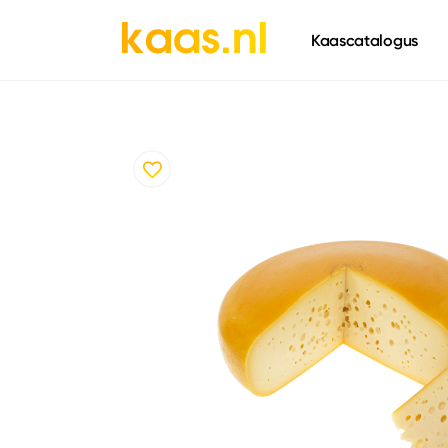
661
Kaascatalogus