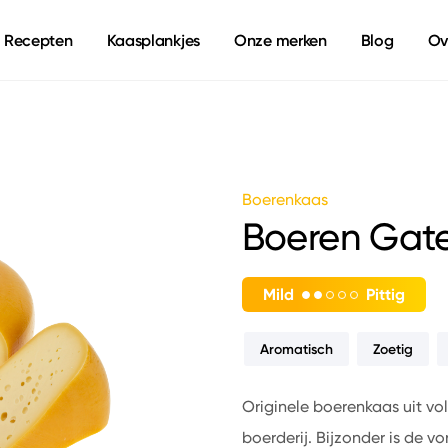
Recepten
Kaasplankjes
Onze merken
Blog
Ov
Boerenkaas
Boeren Gat
Mild
Pittig
Aromatisch
Zoetig
Originele boerenkaas uit v
boerderij. Bijzonder is de 