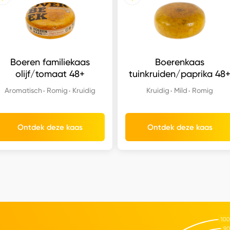
Boeren familiekaas
Boerenkaas
olijf/tomaat 48+
tuinkruiden/paprika 48
Aromatisch
Romig
Kruidig
Kruidig
Mild
Romig
Ontdek deze kaas
Ontdek deze kaas