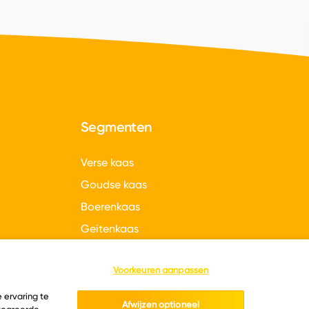
Segmenten
Verse kaas
Goudse kaas
Boerenkaas
Geitenkaas
gen
Hollandse kazen
Voorkeuren aanpassen
 ervaring te
Afwijzen optioneel