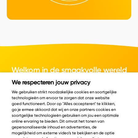
Welkom in de smaakvolle wereld
van kaas.
We respecteren jouw privacy
We gebruiken strikt noodzakelijke cookies en soortgelijke
technologieën om ervoor te zorgen dat onze website
goed functioneert. Door op "Alles accepteren" te klikken,
ga je ermee akkoord dat wij en onze partners cookies en
© Copyright 2026 Velder
soortgelijke technologieën gebruiken om jou een optimale
online ervaring te bieden. Dit omvat het tonen van
gepersonaliseerde inhoud en advertenties, de
mogelijkheid om externe video’s te bekijken en de optie
Inspiratie
Informatie