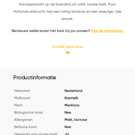
Handgemaakt op de boerderij uit volle, rauwe melk. Puur
Hollands ambacht met een romig karakter en een smeuïge, rijke
smaak.
Benieuwd welke kazen het best bij jou passen?
Doe de smaaktest.
Ontdek deze kaas
Productinformatie
Herkomst
Nederland
Melksoort
Koemelk
Merk
Merkloos
Biologische kaas
Nee
Allergenen
Melk, lactose
Eetbare korst
Nee
Gemaakt van rauwe melk
Ja