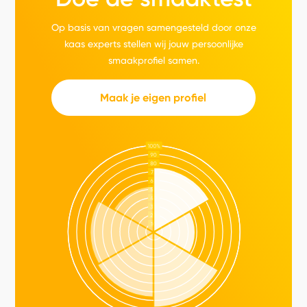
Op basis van vragen samengesteld door onze
kaas experts stellen wij jouw persoonlijke
smaakprofiel samen.
Maak je eigen profiel