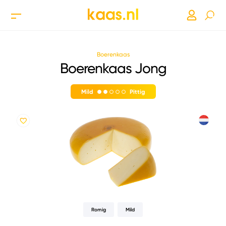
Boerenkaas
Boerenkaas Jong
Mild
Pittig
Romig
Mild