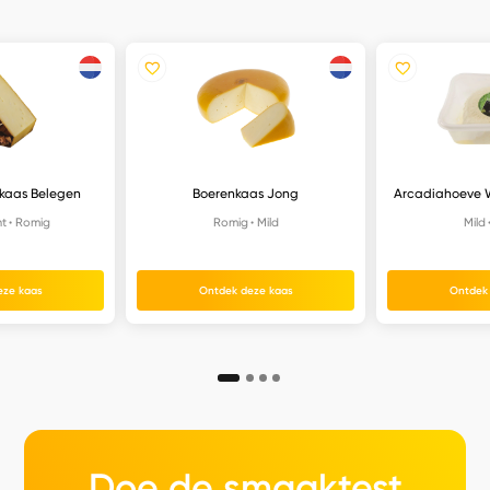
kaas Belegen
Boerenkaas Jong
Arcadiahoeve W
nt
Romig
Romig
Mild
Mild
eze kaas
Ontdek deze kaas
Ontdek
Doe de smaaktest