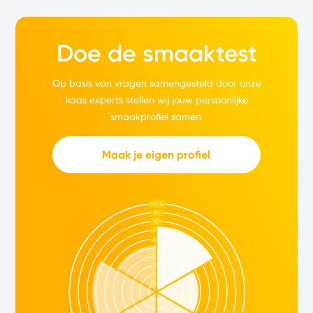
Doe de smaaktest
Op basis van vragen samengesteld door onze
kaas experts stellen wij jouw persoonlijke
smaakprofiel samen.
Maak je eigen profiel