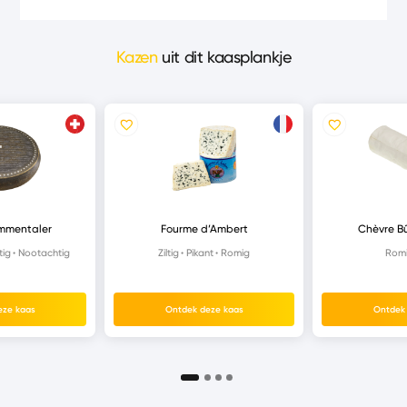
Kazen
uit dit kaasplankje
mmentaler
Fourme d’Ambert
Chèvre Bû
tig
Nootachtig
Ziltig
Pikant
Romig
Rom
eze kaas
Ontdek deze kaas
Ontdek