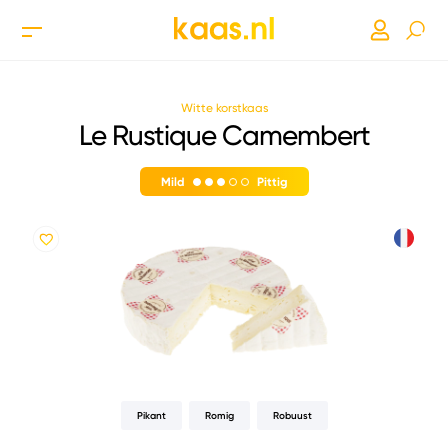
Witte korstkaas
Le Rustique Camembert
Mild
Pittig
Pikant
Romig
Robuust