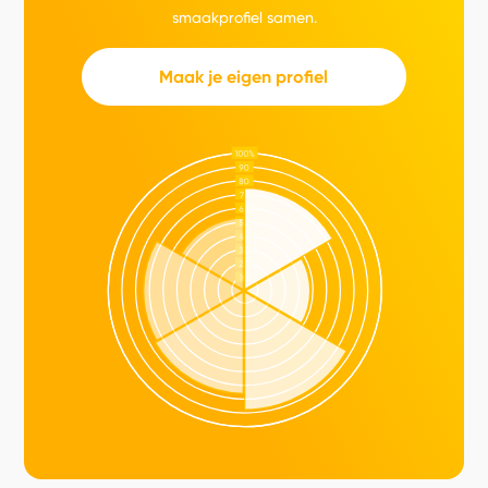
smaakprofiel samen.
Maak je eigen profiel