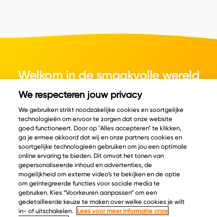
Welkom in de smaakvolle wereld
van kaas.
We respecteren jouw privacy
We gebruiken strikt noodzakelijke cookies en soortgelijke
technologieën om ervoor te zorgen dat onze website
goed functioneert. Door op "Alles accepteren" te klikken,
ga je ermee akkoord dat wij en onze partners cookies en
© Copyright 2026 Velder
soortgelijke technologieën gebruiken om jou een optimale
online ervaring te bieden. Dit omvat het tonen van
gepersonaliseerde inhoud en advertenties, de
mogelijkheid om externe video’s te bekijken en de optie
Inspiratie
Informatie
om geïntegreerde functies voor sociale media te
Kaascatalogus
Over ons
gebruiken. Kies “Voorkeuren aanpassen” om een
gedetailleerde keuze te maken over welke cookies je wilt
Recepten
Ontdek
in- of uitschakelen.
Lees voor meer informatie onze
Kaasplankjes
Keurmerken