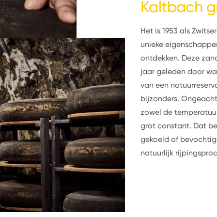
Kaltbach g
Het is 1953 als Zwits
unieke eigenschappe
ontdekken. Deze zand
jaar geleden door wat
van een natuurreserva
bijzonders. Ongeacht h
zowel de temperatuur
grot constant. Dat be
gekoeld of bevochti
natuurlijk rijpingsproc