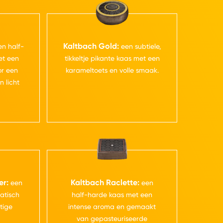
Kaltbach Gold:
n half-
een subtiele,
et een
tikkeltje pikante kaas met een
or een
karameltoets en volle smaak.
n licht
er:
Kaltbach Raclette:
een
een
atisch
half-harde kaas met een
ttige
intense aroma en gemaakt
van gepasteuriseerde