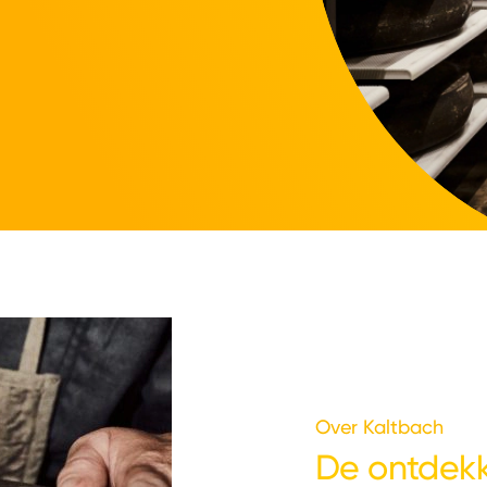
Over Kaltbach
De ontdekk