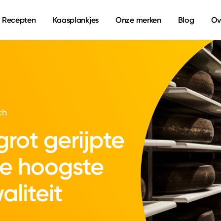
Recepten
Kaasplankjes
Onze merken
Blog
Ov
ch
grot gerijpte
de hoogste
aliteit