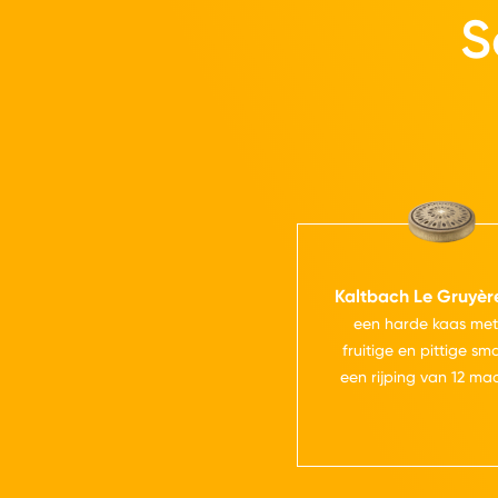
S
Kaltbach Le Gruyèr
een harde kaas met
fruitige en pittige s
een rijping van 12 ma