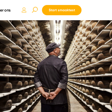
er ons
Start smaaktest