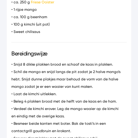
• ca. 250 g
Friese Ooister
• 1 rijpe mango
• ca. 100 g beenham
• 100 g kimchi (uit pot)
• Sweet chilisaus
Bereidingswijze
• Snijd 8 dikke plakken brood en schaaf de kaas in plakken.
• Schil de mango en snijd langs de pit zodat je 2 halve mango’s
hebt. Snijd dunne plakjes maar behoud de vorm van de halve
mango zodat je er een waaier van kunt maken.
• Laat de kimchi uitlekken.
• Beleg 4 plakken brood met de helft van de kaas en de ham.
• Verdeel de kimchi erover. Leg de mango waaier op de kimchi
en eindig met de overige kaas.
• Besmeer beide kanten met boter. Bak de tosti’s in een
contactgrill goudbruin en krokant.