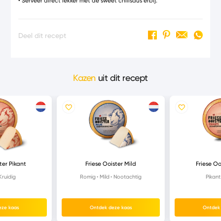
• Serveer direct lekker met de sweet chilisaus erbij.
Deel dit recept
Kazen
uit dit recept
ter Pikant
Friese Ooister Mild
Friese Oo
Kruidig
Romig
Mild
Nootachtig
Pikant
eze kaas
Ontdek deze kaas
Ontdek