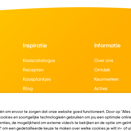
Inspiratie
Informatie
Kaascatalogus
Over ons
Recepten
Ontdek
Kaasplankjes
Keurmerken
Blog
Acties
Kaasweetjes
Veelgestelde vra
Contact
eën om ervoor te zorgen dat onze website goed functioneert. Door op "Alles
 cookies en soortgelijke technologieën gebruiken om jou een optimale online
nties, de mogelijkheid om externe video’s te bekijken en de optie om geï
” om een gedetailleerde keuze te maken over welke cookies je wilt in- of u