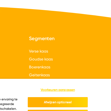
Segmenten
Verse kaas
Goudse kaas
Boerenkaas
Geitenkaas
gen
Hollandse kazen
Voorkeuren aanpassen
 ervaring te
Afwijzen optioneel
ntegreerde
itschakelen.