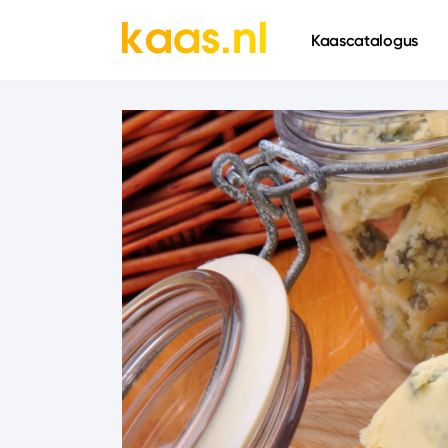
661
Kaascatalogus