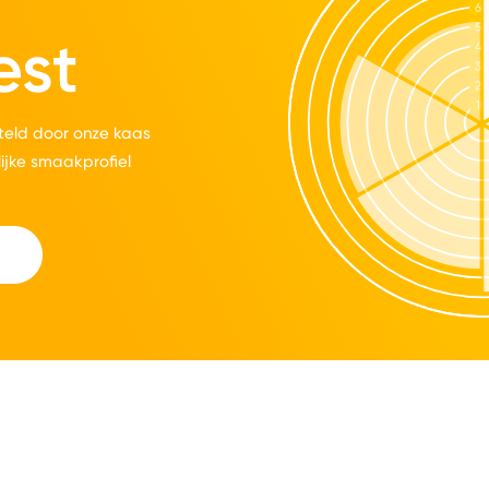
est
eld door onze kaas
lijke smaakprofiel