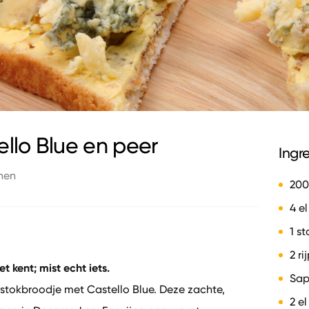
llo Blue en peer
Ingr
nen
200
4 e
1 s
2 r
t kent; mist echt iets.
Sap
 stokbroodje met Castello Blue. Deze zachte,
2 e