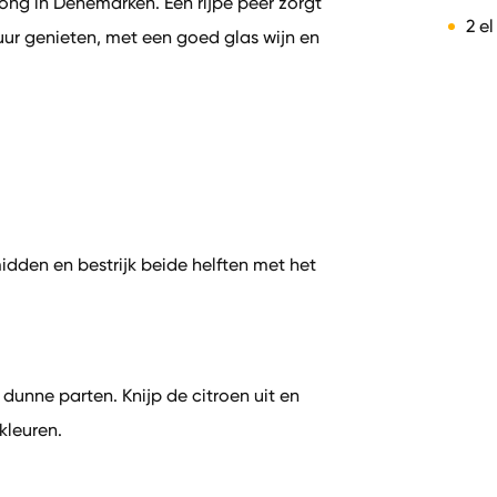
ong in Denemarken. Een rijpe peer zorgt
2 e
Puur genieten, met een goed glas wijn en
idden en bestrijk beide helften met het
 dunne parten. Knijp de citroen uit en
kleuren.