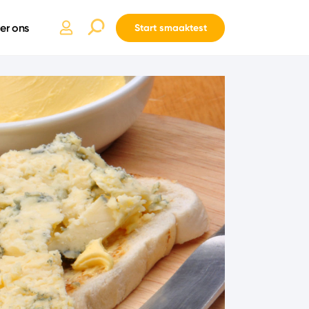
er ons
Start smaaktest