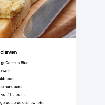
edienten
 gr Castello Blue
l kwark
tokbrood
ijpe handperen
 van ½ citroen
l geroosterde cashewnoten