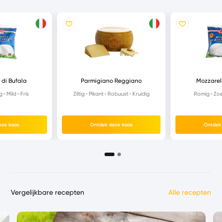
 di Bufala
Parmigiano Reggiano
Mozzarell
g
Mild
Fris
Ziltig
Pikant
Robuust
Kruidig
Romig
Zoe
eze kaas
Ontdek deze kaas
Ontdek
Vergelijkbare recepten
Alle recepten