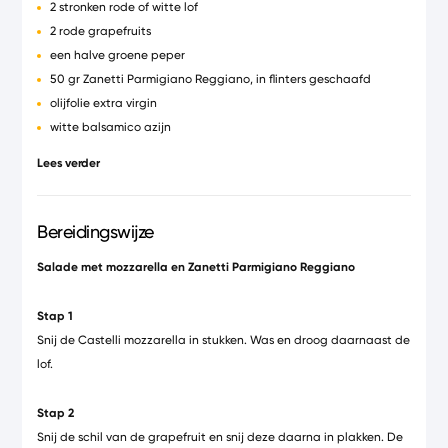
2 stronken rode of witte lof
2 rode grapefruits
een halve groene peper
50 gr Zanetti Parmigiano Reggiano, in flinters geschaafd
olijfolie extra virgin
witte balsamico azijn
peper en zout uit de molen
Lees verder
Bereidingswijze
Salade met mozzarella en Zanetti Parmigiano Reggiano
Stap 1
Snij de Castelli mozzarella in stukken. Was en droog daarnaast de
lof.
Stap 2
Snij de schil van de grapefruit en snij deze daarna in plakken. De