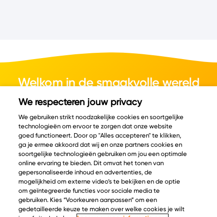
Welkom in de smaakvolle wereld
van kaas.
We respecteren jouw privacy
We gebruiken strikt noodzakelijke cookies en soortgelijke
technologieën om ervoor te zorgen dat onze website
goed functioneert. Door op "Alles accepteren" te klikken,
ga je ermee akkoord dat wij en onze partners cookies en
© Copyright 2026 Velder
soortgelijke technologieën gebruiken om jou een optimale
online ervaring te bieden. Dit omvat het tonen van
gepersonaliseerde inhoud en advertenties, de
mogelijkheid om externe video’s te bekijken en de optie
Inspiratie
Informatie
om geïntegreerde functies voor sociale media te
Kaascatalogus
Over ons
gebruiken. Kies “Voorkeuren aanpassen” om een
gedetailleerde keuze te maken over welke cookies je wilt
Recepten
Ontdek