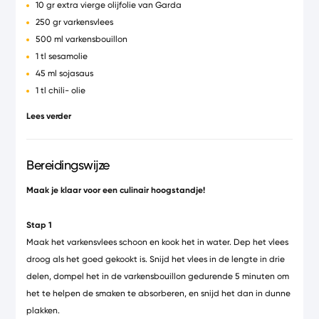
10 gr extra vierge olijfolie van Garda
250 gr varkensvlees
500 ml varkensbouillon
1 tl sesamolie
45 ml sojasaus
1 tl chili- olie
50 cl melk
Lees verder
300 gr aardappelen
Bereidingswijze
Maak je klaar voor een culinair hoogstandje!
Stap 1
Maak het varkensvlees schoon en kook het in water. Dep het vlees
droog als het goed gekookt is. Snijd het vlees in de lengte in drie
delen, dompel het in de varkensbouillon gedurende 5 minuten om
het te helpen de smaken te absorberen, en snijd het dan in dunne
plakken.