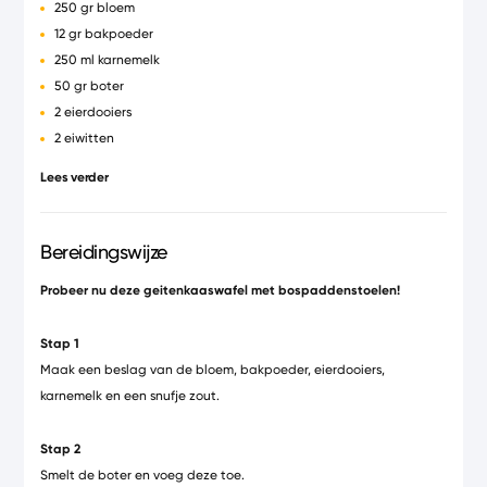
250 gr bloem
12 gr bakpoeder
250 ml karnemelk
50 gr boter
2 eierdooiers
2 eiwitten
250 gr paddenstoelenmix
Lees verder
1 bosje peterselie
1 tl rozemarijn
1 el boter peper & zout
Bereidingswijze
Probeer nu deze geitenkaaswafel met bospaddenstoelen!
Stap 1
Maak een beslag van de bloem, bakpoeder, eierdooiers,
karnemelk en een snufje zout.
Stap 2
Smelt de boter en voeg deze toe.