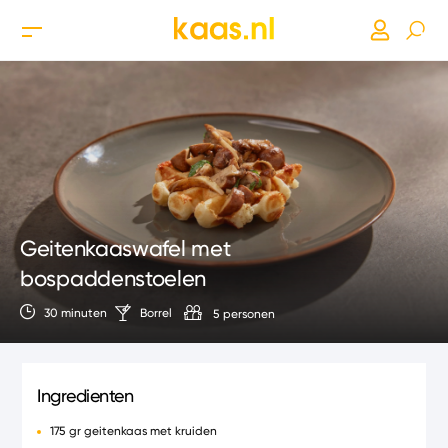
Geitenkaaswafel met
bospaddenstoelen
30 minuten
Borrel
5 personen
Ingredienten
175 gr geitenkaas met kruiden