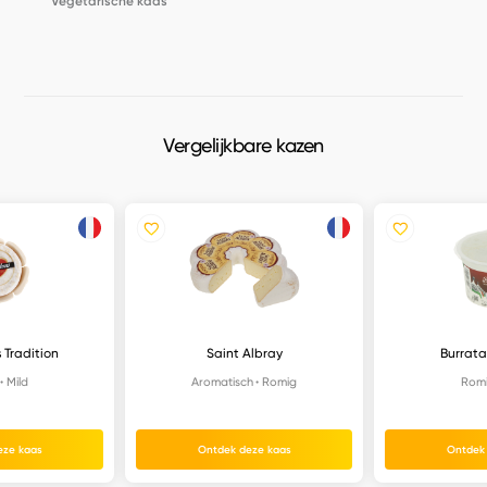
Vegetarische kaas
Vergelijkbare kazen
 Tradition
Saint Albray
Burrata
Mild
Aromatisch
Romig
Rom
eze kaas
Ontdek deze kaas
Ontdek