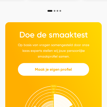
Doe de smaaktest
Op basis van vragen samengesteld door onze
kaas experts stellen wij jouw persoonlijke
smaakprofiel samen.
Maak je eigen profiel