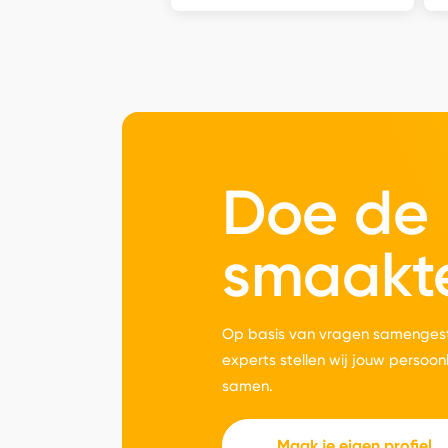
Doe de
smaakt
Op basis van vragen samengest
experts stellen wij jouw persoon
samen.
Maak je eigen profiel