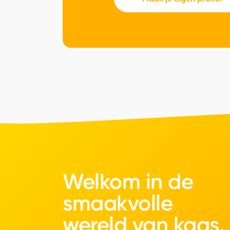
Welkom in de
smaakvolle
wereld van kaas.