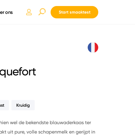
er ons
Start smaaktest
quefort
st
Kruidig
chien wel de bekendste blauwaderkaas ter
t uit pure, volle schapenmelk en gerijpt in