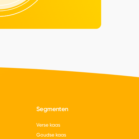
Segmenten
Verse kaas
Goudse kaas