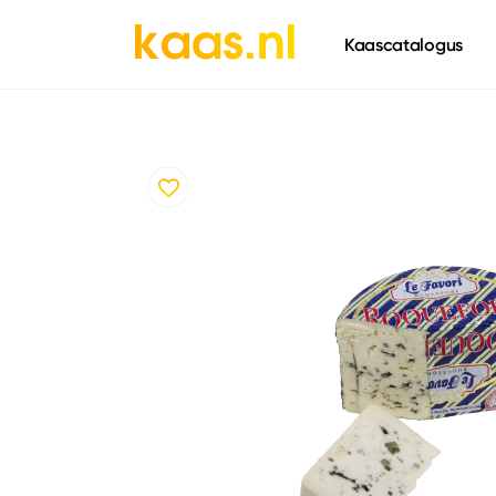
661
Kaascatalogus