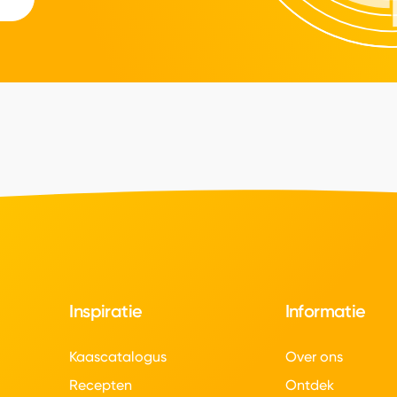
Inspiratie
Informatie
Kaascatalogus
Over ons
Recepten
Ontdek