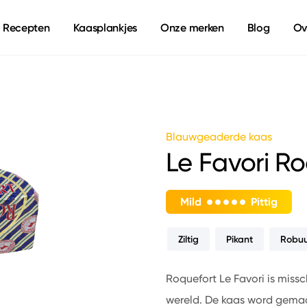
Recepten
Kaasplankjes
Onze merken
Blog
Ov
Blauwgeaderde kaas
Le Favori Ro
Mild
Pittig
Ziltig
Pikant
Robuu
Roquefort Le Favori is miss
wereld. De kaas word gemaak