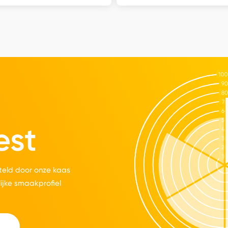
est
eld door onze kaas
lijke smaakprofiel