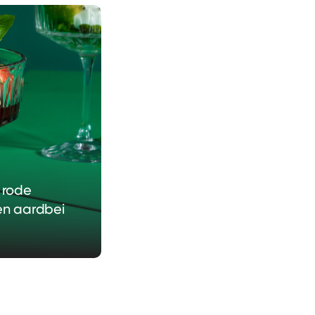
 rode
en aardbei