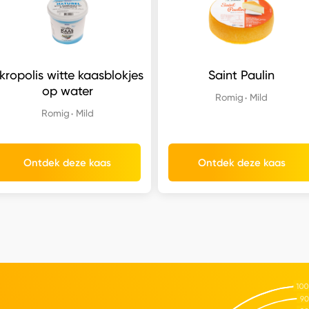
kropolis witte kaasblokjes
Saint Paulin
op water
Romig
Mild
Romig
Mild
Ontdek deze kaas
Ontdek deze kaas