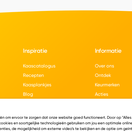
Inspiratie
Informatie
Kaascatalogus
Over ons
Recepten
Ontdek
Kaasplankjes
Keurmerken
Blog
Acties
Kaasweetjes
Veelgestelde vra
Contact
eën om ervoor te zorgen dat onze website goed functioneert. Door op "Alles
 cookies en soortgelijke technologieën gebruiken om jou een optimale online
nties, de mogelijkheid om externe video’s te bekijken en de optie om geï