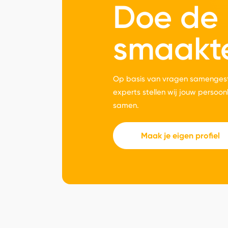
Doe de
smaakt
Op basis van vragen samengest
experts stellen wij jouw persoon
samen.
Maak je eigen profiel