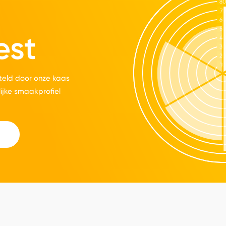
est
eld door onze kaas
lijke smaakprofiel