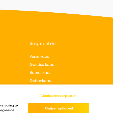
Segmenten
Verse kaas
Goudse kaas
Boerenkaas
Geitenkaas
gen
Hollandse kazen
Voorkeuren aanpassen
 ervaring te
Afwijzen optioneel
ntegreerde