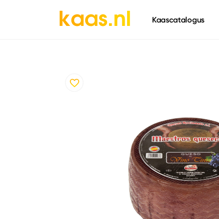
661
Kaascatalogus