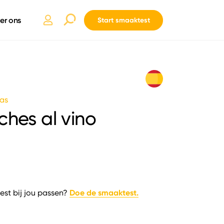
er ons
Start smaaktest
as
ches al vino
Doe de smaaktest.
est bij jou passen?