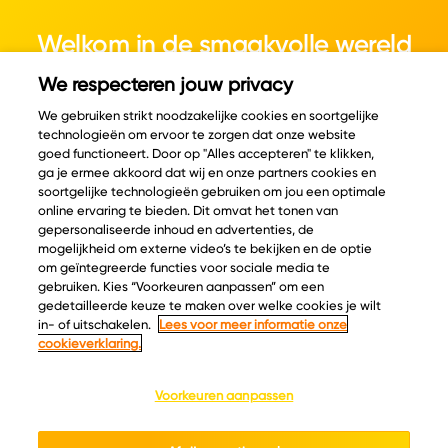
Welkom in de smaakvolle wereld
van kaas.
We respecteren jouw privacy
We gebruiken strikt noodzakelijke cookies en soortgelijke
technologieën om ervoor te zorgen dat onze website
goed functioneert. Door op "Alles accepteren" te klikken,
ga je ermee akkoord dat wij en onze partners cookies en
© Copyright 2026 Velder
soortgelijke technologieën gebruiken om jou een optimale
online ervaring te bieden. Dit omvat het tonen van
gepersonaliseerde inhoud en advertenties, de
mogelijkheid om externe video’s te bekijken en de optie
Inspiratie
Informatie
om geïntegreerde functies voor sociale media te
Kaascatalogus
Over ons
gebruiken. Kies “Voorkeuren aanpassen” om een
gedetailleerde keuze te maken over welke cookies je wilt
Recepten
Ontdek
in- of uitschakelen.
Lees voor meer informatie onze
Kaasplankjes
Keurmerken
cookieverklaring.
Blog
Acties
Kaasweetjes
Veelgestelde vragen
Voorkeuren aanpassen
Contact