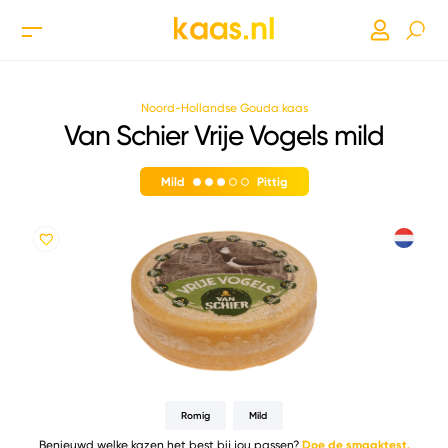
Noord-Hollandse Gouda kaas
Van Schier Vrije Vogels mild
Mild
Pittig
Romig
Mild
Benieuwd welke kazen het best bij jou passen?
Doe de smaaktest.