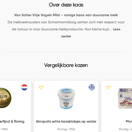
Over deze kaas
Van Schier Vrije Vogels Mild – romige kaas van duurzame melk
De melkveehouders van Schiermonnikoog zetten zich met respect voor
de natuur in voor duurzame melkproductie. Hun kleine kud
...
Lees
verder
Vergelijkbare kazen
Verfijnd & Romig
Akropolis witte kaasblokjes op water
Mo
Mild
Romig
Mild
Romig