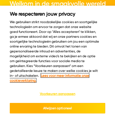
Welkom in de smaakvolle wereld
van kaas.
We respecteren jouw privacy
We gebruiken strikt noodzakelijke cookies en soortgelijke
technologieën om ervoor te zorgen dat onze website
goed functioneert. Door op "Alles accepteren" te klikken,
ga je ermee akkoord dat wij en onze partners cookies en
© Copyright 2026 Velder
soortgelijke technologieën gebruiken om jou een optimale
online ervaring te bieden. Dit omvat het tonen van
gepersonaliseerde inhoud en advertenties, de
mogelijkheid om externe video’s te bekijken en de optie
Inspiratie
Informatie
om geïntegreerde functies voor sociale media te
Kaascatalogus
Over ons
gebruiken. Kies “Voorkeuren aanpassen” om een
gedetailleerde keuze te maken over welke cookies je wilt
Recepten
Ontdek
in- of uitschakelen.
Lees voor meer informatie onze
Kaasplankjes
Keurmerken
cookieverklaring.
Blog
Acties
Kaasweetjes
Veelgestelde vragen
Voorkeuren aanpassen
Contact
Afwijzen optioneel