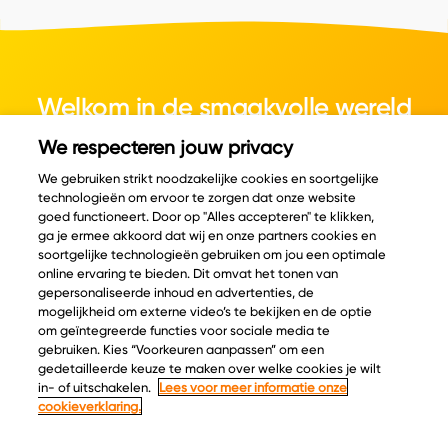
Welkom in de smaakvolle wereld
van kaas.
We respecteren jouw privacy
We gebruiken strikt noodzakelijke cookies en soortgelijke
technologieën om ervoor te zorgen dat onze website
goed functioneert. Door op "Alles accepteren" te klikken,
ga je ermee akkoord dat wij en onze partners cookies en
© Copyright 2026 Velder
soortgelijke technologieën gebruiken om jou een optimale
online ervaring te bieden. Dit omvat het tonen van
gepersonaliseerde inhoud en advertenties, de
mogelijkheid om externe video’s te bekijken en de optie
Inspiratie
Informatie
om geïntegreerde functies voor sociale media te
Kaascatalogus
Over ons
gebruiken. Kies “Voorkeuren aanpassen” om een
gedetailleerde keuze te maken over welke cookies je wilt
Recepten
Ontdek
in- of uitschakelen.
Lees voor meer informatie onze
Kaasplankjes
Keurmerken
cookieverklaring.
Blog
Acties
Kaasweetjes
Veelgestelde vragen