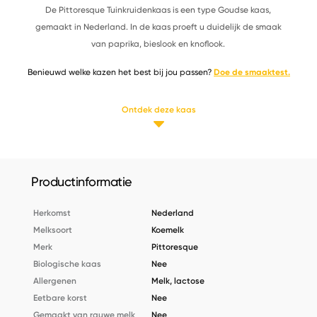
De Pittoresque Tuinkruidenkaas is een type Goudse kaas,
gemaakt in Nederland. In de kaas proeft u duidelijk de smaak
van paprika, bieslook en knoflook.
Benieuwd welke kazen het best bij jou passen?
Doe de smaaktest.
Ontdek deze kaas
Productinformatie
Herkomst
Nederland
Melksoort
Koemelk
Merk
Pittoresque
Biologische kaas
Nee
Allergenen
Melk, lactose
Eetbare korst
Nee
Gemaakt van rauwe melk
Nee