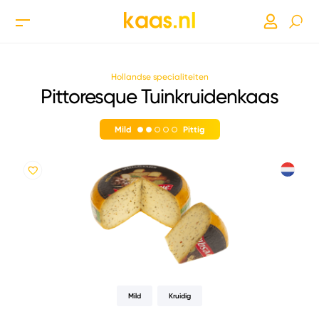
Hollandse specialiteiten
Pittoresque Tuinkruidenkaas
Mild
Pittig
Mild
Kruidig