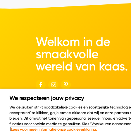
Welkom in de
smaakvolle
wereld van kaas.
We respecteren jouw privacy
© Copyright 2026 Velder
We gebruiken strikt noodzakelijke cookies en soortgelijke technologi
accepteren" te klikken, ga je ermee akkoord dat wij en onze partners
bieden. Dit omvat het tonen van gepersonaliseerde inhoud en adverte
functies voor sociale media te gebruiken. Kies “Voorkeuren aanpassen
Lees voor meer informatie onze cookieverklaring.
Cookie policy
Privacy policy
Cookie instelling