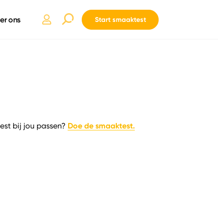
er ons
Start smaaktest
Doe de smaaktest.
est bij jou passen?