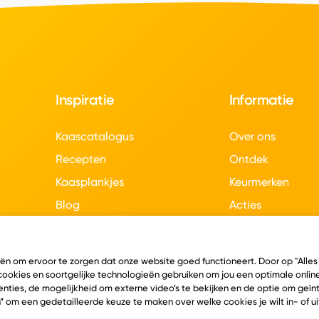
Inspiratie
Informatie
Kaascatalogus
Over ons
Recepten
Ontdek
Kaasplankjes
Keurmerken
Blog
Acties
Kaasweetjes
Veelgestelde vra
Contact
eën om ervoor te zorgen dat onze website goed functioneert. Door op "Alles
 cookies en soortgelijke technologieën gebruiken om jou een optimale online
nties, de mogelijkheid om externe video’s te bekijken en de optie om geï
” om een gedetailleerde keuze te maken over welke cookies je wilt in- of u
en
Algemene voorwaarden