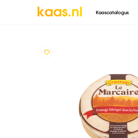
661
Kaascatalogus