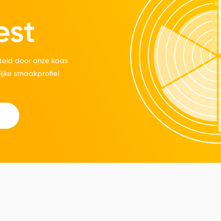
est
eld door onze kaas
lijke smaakprofiel