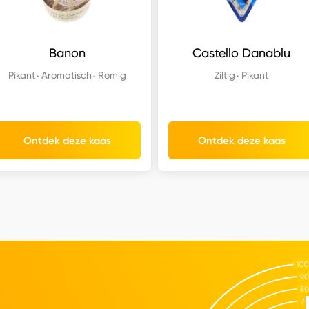
Banon
Castello Danablu
Pikant
Aromatisch
Romig
Ziltig
Pikant
Ontdek deze kaas
Ontdek deze kaas