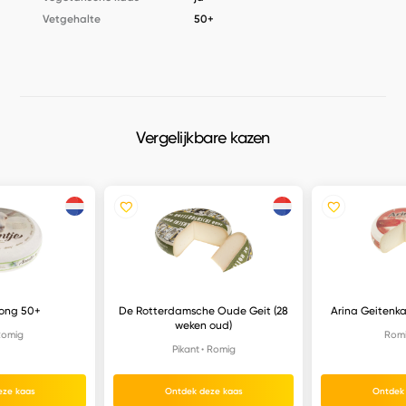
Vetgehalte
50+
Vergelijkbare kazen
jong 50+
De Rotterdamsche Oude Geit (28
Arina Geitenk
weken oud)
omig
Rom
Pikant
Romig
eze kaas
Ontdek deze kaas
Ontdek