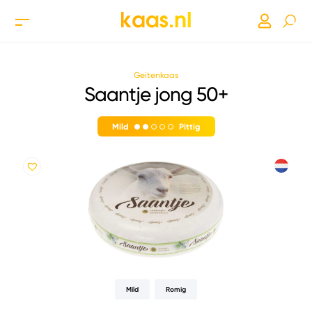
Geitenkaas
Saantje jong 50+
Mild
Pittig
Mild
Romig