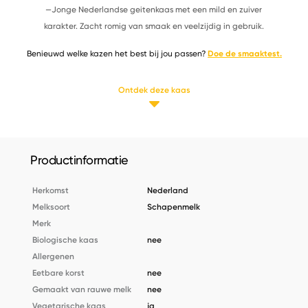
—Jonge Nederlandse geitenkaas met een mild en zuiver
karakter. Zacht romig van smaak en veelzijdig in gebruik.
Benieuwd welke kazen het best bij jou passen?
Doe de smaaktest.
Ontdek deze kaas
Productinformatie
Herkomst
Nederland
Melksoort
Schapenmelk
Merk
Biologische kaas
nee
Allergenen
Eetbare korst
nee
Gemaakt van rauwe melk
nee
Vegetarische kaas
ja