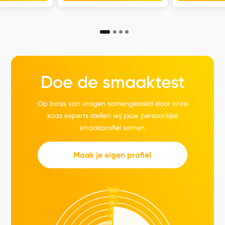
Doe de smaaktest
Op basis van vragen samengesteld door onze
kaas experts stellen wij jouw persoonlijke
smaakprofiel samen.
Maak je eigen profiel