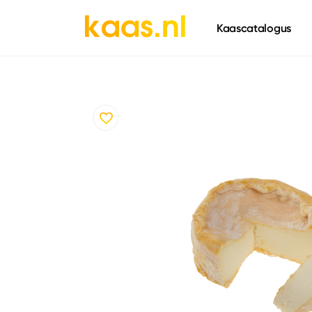
661
Kaascatalogus