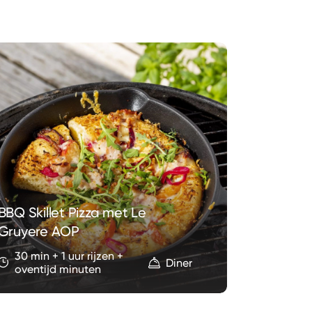
BBQ Skillet Pizza met Le
Kaasfont
Gruyere AOP
Fondue
30 min + 1 uur rijzen +
Diner
oventijd minuten
30 min