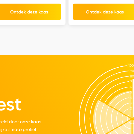
Ontdek deze kaas
Ontdek deze kaas
est
eld door onze kaas
lijke smaakprofiel