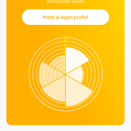
smaakprofiel samen.
Maak je eigen profiel