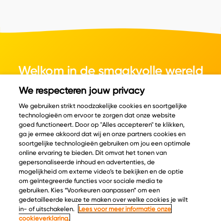
Welkom in de smaakvolle wereld
van kaas.
We respecteren jouw privacy
We gebruiken strikt noodzakelijke cookies en soortgelijke
technologieën om ervoor te zorgen dat onze website
goed functioneert. Door op "Alles accepteren" te klikken,
ga je ermee akkoord dat wij en onze partners cookies en
© Copyright 2026 Velder
soortgelijke technologieën gebruiken om jou een optimale
online ervaring te bieden. Dit omvat het tonen van
gepersonaliseerde inhoud en advertenties, de
mogelijkheid om externe video’s te bekijken en de optie
Inspiratie
Informatie
om geïntegreerde functies voor sociale media te
Kaascatalogus
Over ons
gebruiken. Kies “Voorkeuren aanpassen” om een
gedetailleerde keuze te maken over welke cookies je wilt
Recepten
Ontdek
in- of uitschakelen.
Lees voor meer informatie onze
Kaasplankjes
Keurmerken
cookieverklaring.