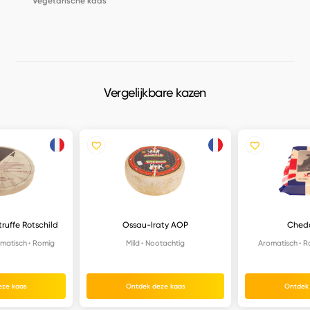
Vegetarische kaas
Vergelijkbare kazen
 truffe Rotschild
Ossau-Iraty AOP
Chedd
matisch
Romig
Mild
Nootachtig
Aromatisch
R
eze kaas
Ontdek deze kaas
Ontdek