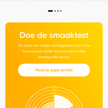
Doe de smaaktest
Op basis van vragen samengesteld door onze
kaas experts stellen wij jouw persoonlijke
smaakprofiel samen.
Maak je eigen profiel