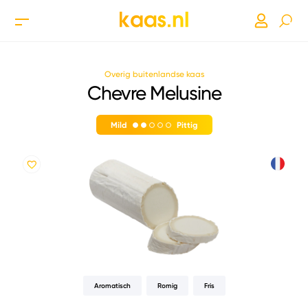
Overig buitenlandse kaas
Chevre Melusine
Mild
Pittig
Aromatisch
Romig
Fris