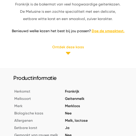
Frankrijk is de bakermat van veel hoogwaardige geitenkazen.
De Melusine is een zachte specialiteit met een delicate,
eetbare witte korst en een smaakvol, zuiver karakter.
Benieuwd welke kazen het best bij jou passen?
Doe de smaaktest.
Ontdek deze kaas
Productinformatie
Herkomst
Frankrijk
Melksoort
Geitenmelk
Merk
Merkloos
Biologische kaas
Nee
Allergenen
Melk, lactose
Eetbare korst
Ja
Gemaakt van rauwe melk
Nee