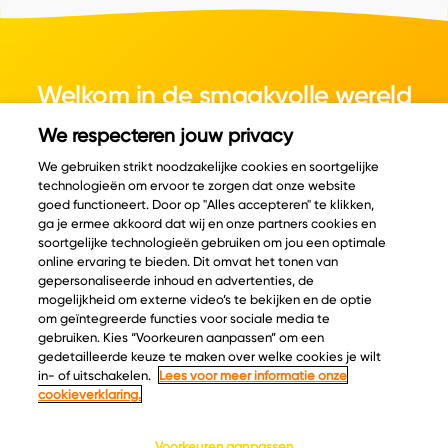
Welkom in de smaakvolle wereld
van kaas.
We respecteren jouw privacy
We gebruiken strikt noodzakelijke cookies en soortgelijke
technologieën om ervoor te zorgen dat onze website
goed functioneert. Door op "Alles accepteren" te klikken,
ga je ermee akkoord dat wij en onze partners cookies en
© Copyright 2026 Velder
soortgelijke technologieën gebruiken om jou een optimale
online ervaring te bieden. Dit omvat het tonen van
gepersonaliseerde inhoud en advertenties, de
mogelijkheid om externe video’s te bekijken en de optie
Inspiratie
Informatie
om geïntegreerde functies voor sociale media te
Kaascatalogus
Over ons
gebruiken. Kies “Voorkeuren aanpassen” om een
gedetailleerde keuze te maken over welke cookies je wilt
Recepten
Ontdek
in- of uitschakelen.
Lees voor meer informatie onze
Kaasplankjes
Keurmerken
cookieverklaring.
Blog
Acties
Kaasweetjes
Veelgestelde vragen
Voorkeuren aanpassen