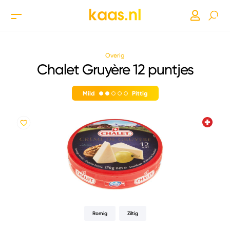
Overig
Chalet Gruyère 12 puntjes
Mild
Pittig
Romig
Ziltig