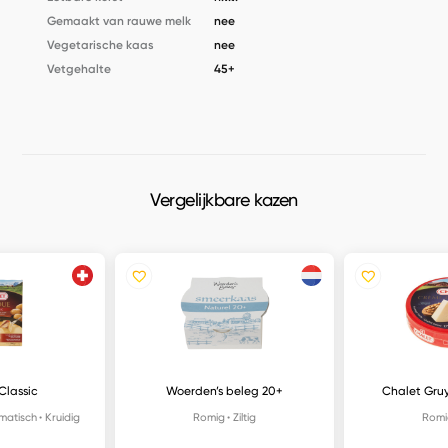
Gemaakt van rauwe melk
nee
Vegetarische kaas
nee
Vetgehalte
45+
Vergelijkbare kazen
Classic
Woerden’s beleg 20+
Chalet Gruy
matisch
Kruidig
Romig
Ziltig
Romi