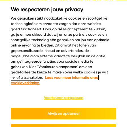
van kaas.
We respecteren jouw privacy
We gebruiken strikt noodzakelijke cookies en soortgelijke
technologieën om ervoor te zorgen dat onze website
goed functioneert. Door op "Alles accepteren" te klikken,
ga je ermee akkoord dat wij en onze partners cookies en
© Copyright 2026 Velder
soortgelijke technologieën gebruiken om jou een optimale
online ervaring te bieden. Dit omvat het tonen van
gepersonaliseerde inhoud en advertenties, de
mogelijkheid om externe video’s te bekijken en de optie
Inspiratie
Informatie
om geïntegreerde functies voor sociale media te
Kaascatalogus
Over ons
gebruiken. Kies “Voorkeuren aanpassen” om een
gedetailleerde keuze te maken over welke cookies je wilt
Recepten
Ontdek
in- of uitschakelen.
Lees voor meer informatie onze
Kaasplankjes
Keurmerken
cookieverklaring.
Blog
Acties
Kaasweetjes
Veelgestelde vragen
Voorkeuren aanpassen
Contact
Afwijzen optioneel
Cookie policy
Privacy policy
Cookie instellingen