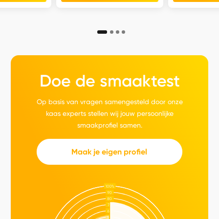
Doe de smaaktest
Op basis van vragen samengesteld door onze
kaas experts stellen wij jouw persoonlijke
smaakprofiel samen.
Maak je eigen profiel