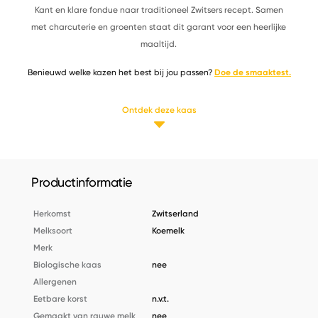
Kant en klare fondue naar traditioneel Zwitsers recept. Samen
met charcuterie en groenten staat dit garant voor een heerlijke
maaltijd.
Benieuwd welke kazen het best bij jou passen?
Doe de smaaktest.
Ontdek deze kaas
Productinformatie
Herkomst
Zwitserland
Melksoort
Koemelk
Merk
Biologische kaas
nee
Allergenen
Eetbare korst
n.v.t.
Gemaakt van rauwe melk
nee