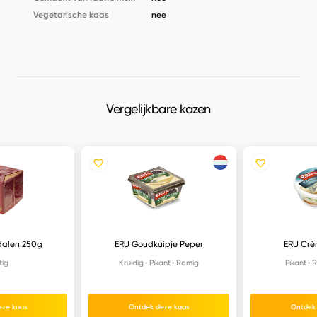
Vegetarische kaas
nee
Vergelijkbare kazen
alen 250g
ERU Goudkuipje Peper
ERU Crè
tig
Kruidig
Pikant
Romig
Pikant
R
eze kaas
Ontdek deze kaas
Ontdek