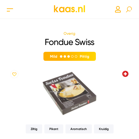
Overig
Fondue Swiss
Mild
Pittig
Ziltig
Pikant
Aromatisch
Kruidig