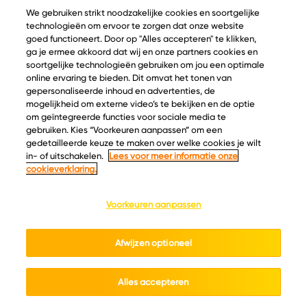
We gebruiken strikt noodzakelijke cookies en soortgelijke
technologieën om ervoor te zorgen dat onze website
goed functioneert. Door op "Alles accepteren" te klikken,
ga je ermee akkoord dat wij en onze partners cookies en
© Copyright 2026 Velder
soortgelijke technologieën gebruiken om jou een optimale
online ervaring te bieden. Dit omvat het tonen van
gepersonaliseerde inhoud en advertenties, de
mogelijkheid om externe video’s te bekijken en de optie
Inspiratie
Informatie
om geïntegreerde functies voor sociale media te
Kaascatalogus
Over ons
gebruiken. Kies “Voorkeuren aanpassen” om een
gedetailleerde keuze te maken over welke cookies je wilt
Recepten
Ontdek
in- of uitschakelen.
Lees voor meer informatie onze
Kaasplankjes
Keurmerken
cookieverklaring.
Blog
Acties
Kaasweetjes
Veelgestelde vragen
Voorkeuren aanpassen
Contact
Afwijzen optioneel
Cookie policy
Privacy policy
Cookie instellingen
Algemene voorwaarden
Alles accepteren