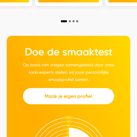
Doe de smaaktest
Op basis van vragen samengesteld door onze
kaas experts stellen wij jouw persoonlijke
smaakprofiel samen.
Maak je eigen profiel