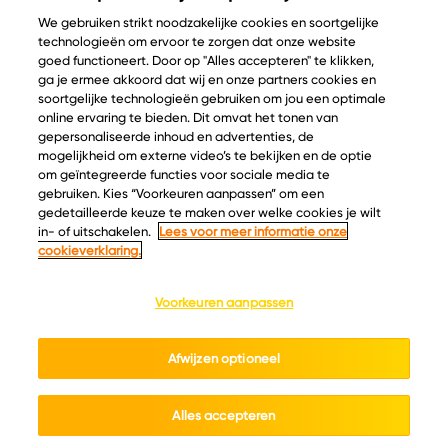
We gebruiken strikt noodzakelijke cookies en soortgelijke
technologieën om ervoor te zorgen dat onze website
goed functioneert. Door op "Alles accepteren" te klikken,
ga je ermee akkoord dat wij en onze partners cookies en
© Copyright 2026 Velder
soortgelijke technologieën gebruiken om jou een optimale
online ervaring te bieden. Dit omvat het tonen van
gepersonaliseerde inhoud en advertenties, de
mogelijkheid om externe video’s te bekijken en de optie
Inspiratie
Informatie
om geïntegreerde functies voor sociale media te
Kaascatalogus
Over ons
gebruiken. Kies “Voorkeuren aanpassen” om een
gedetailleerde keuze te maken over welke cookies je wilt
Recepten
Ontdek
in- of uitschakelen.
Lees voor meer informatie onze
Kaasplankjes
Keurmerken
cookieverklaring.
Blog
Acties
Kaasweetjes
Veelgestelde vragen
Voorkeuren aanpassen
Contact
Afwijzen optioneel
Cookie policy
Privacy policy
Cookie instellingen
Algemene voorwaarden
Alles accepteren