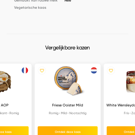
Gemaakt van rauwe melk
Nee
Vegetarische kaas
Vergelijkbare kazen
 AOP
Friese Ooister Mild
White Wensleyda
ikant
Romig
Romig
Mild
Nootachtig
Fris
Zo
eze kaas
Ontdek deze kaas
Ontdek