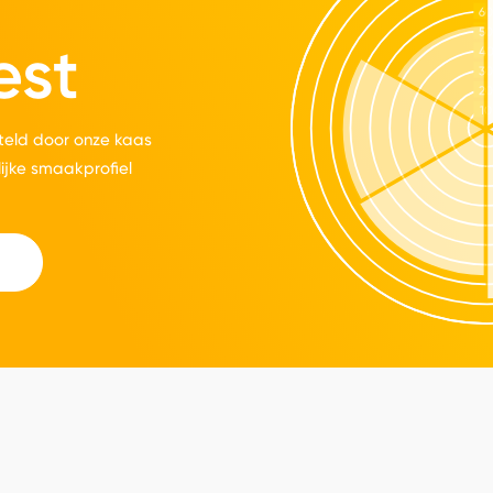
est
eld door onze kaas
lijke smaakprofiel