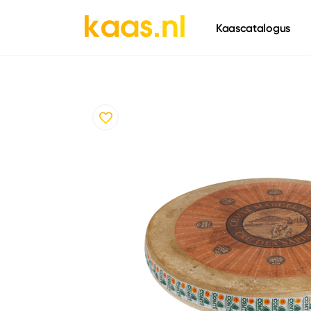
661
Kaascatalogus