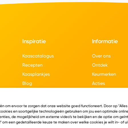
Inspiratie
Informatie
Kaascatalogus
Over ons
Recepten
Ontdek
Kaasplankjes
Keurmerken
Blog
Acties
Kaasweetjes
Veelgestelde vra
Contact
eën om ervoor te zorgen dat onze website goed functioneert. Door op "Alles
 cookies en soortgelijke technologieën gebruiken om jou een optimale online
nties, de mogelijkheid om externe video’s te bekijken en de optie om geï
” om een gedetailleerde keuze te maken over welke cookies je wilt in- of u