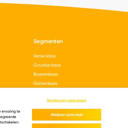
Segmenten
Verse kaas
Goudse kaas
Boerenkaas
Geitenkaas
gen
Hollandse kazen
Voorkeuren aanpassen
 ervaring te
Afwijzen optioneel
ntegreerde
itschakelen.