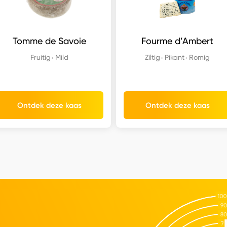
Tomme de Savoie
Fourme d’Ambert
Fruitig
Mild
Ziltig
Pikant
Romig
Ontdek deze kaas
Ontdek deze kaas