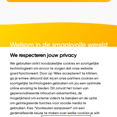
Welkom in de smaakvolle wereld
van kaas.
We respecteren jouw privacy
We gebruiken strikt noodzakelijke cookies en soortgelijke
technologieën om ervoor te zorgen dat onze website
goed functioneert. Door op "Alles accepteren" te klikken,
ga je ermee akkoord dat wij en onze partners cookies en
© Copyright 2026 Velder
soortgelijke technologieën gebruiken om jou een optimale
online ervaring te bieden. Dit omvat het tonen van
gepersonaliseerde inhoud en advertenties, de
mogelijkheid om externe video’s te bekijken en de optie
Inspiratie
Informatie
om geïntegreerde functies voor sociale media te
Kaascatalogus
Over ons
gebruiken. Kies “Voorkeuren aanpassen” om een
gedetailleerde keuze te maken over welke cookies je wilt
Recepten
Ontdek