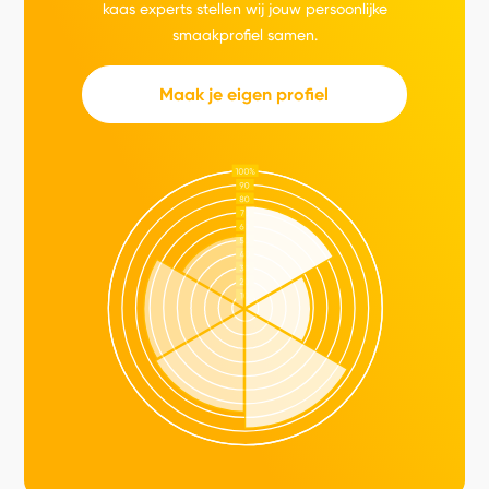
kaas experts stellen wij jouw persoonlijke
smaakprofiel samen.
Maak je eigen profiel