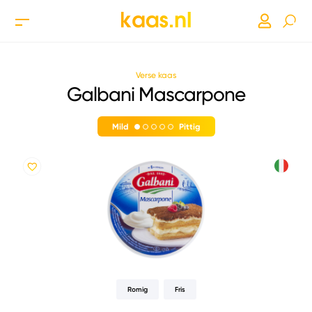
Verse kaas
Galbani Mascarpone
Mild
Pittig
Romig
Fris