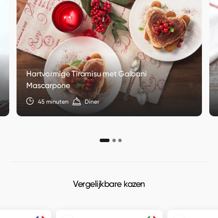
Hartvormige Tiramisu met Galbani
Mascarpone
45 minuten
Diner
Vergelijkbare kazen