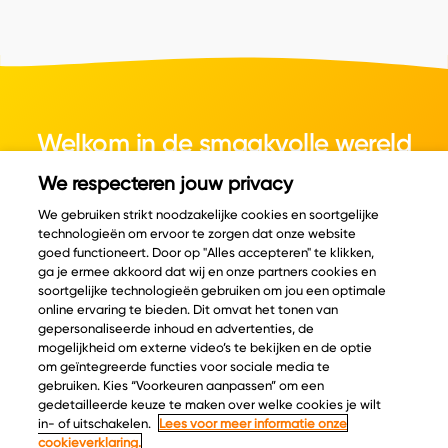
Welkom in de smaakvolle wereld
van kaas.
We respecteren jouw privacy
We gebruiken strikt noodzakelijke cookies en soortgelijke
technologieën om ervoor te zorgen dat onze website
goed functioneert. Door op "Alles accepteren" te klikken,
ga je ermee akkoord dat wij en onze partners cookies en
© Copyright 2026 Velder
soortgelijke technologieën gebruiken om jou een optimale
online ervaring te bieden. Dit omvat het tonen van
gepersonaliseerde inhoud en advertenties, de
mogelijkheid om externe video’s te bekijken en de optie
Inspiratie
Informatie
om geïntegreerde functies voor sociale media te
Kaascatalogus
Over ons
gebruiken. Kies “Voorkeuren aanpassen” om een
gedetailleerde keuze te maken over welke cookies je wilt
Recepten
Ontdek
in- of uitschakelen.
Lees voor meer informatie onze
Kaasplankjes
Keurmerken
cookieverklaring.