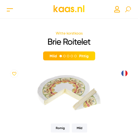
Witte korstkaas
Brie Roitelet
Mild
Pittig
Romig
Mild