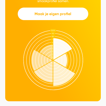
smaakprofiel samen.
Maak je eigen profiel