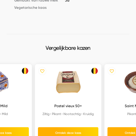
Gemaakt van rauwe melk
Ja
Vegetarische kaas
Vergelijkbare kazen
 Mild
Postel vieux 50+
Saint 
Mild
Ziltig
Pikant
Nootachtig
Kruidig
Pikan
eze kaas
Ontdek deze kaas
Ontdek