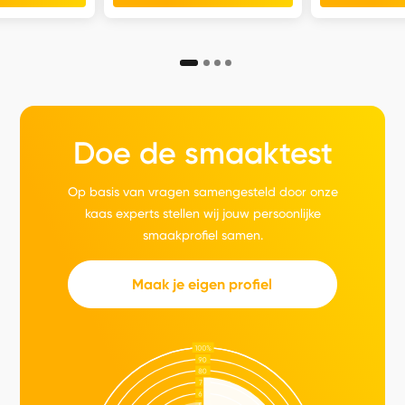
Doe de smaaktest
Op basis van vragen samengesteld door onze
kaas experts stellen wij jouw persoonlijke
smaakprofiel samen.
Maak je eigen profiel