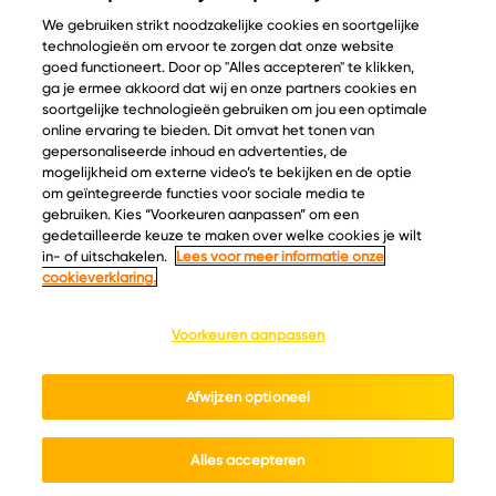
We gebruiken strikt noodzakelijke cookies en soortgelijke
technologieën om ervoor te zorgen dat onze website
goed functioneert. Door op "Alles accepteren" te klikken,
ga je ermee akkoord dat wij en onze partners cookies en
© Copyright 2026 Velder
soortgelijke technologieën gebruiken om jou een optimale
online ervaring te bieden. Dit omvat het tonen van
gepersonaliseerde inhoud en advertenties, de
mogelijkheid om externe video’s te bekijken en de optie
Inspiratie
Informatie
om geïntegreerde functies voor sociale media te
Kaascatalogus
Over ons
gebruiken. Kies “Voorkeuren aanpassen” om een
gedetailleerde keuze te maken over welke cookies je wilt
Recepten
Ontdek
in- of uitschakelen.
Lees voor meer informatie onze
Kaasplankjes
Keurmerken
cookieverklaring.
Blog
Acties
Kaasweetjes
Veelgestelde vragen
Voorkeuren aanpassen
Contact
Afwijzen optioneel
Cookie policy
Privacy policy
Cookie instellingen
Algemene voorwaarden
Alles accepteren