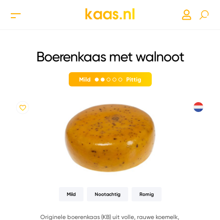
Boerenkaas met walnoot
Mild
Pittig
Mild
Nootachtig
Romig
Originele boerenkaas (KB) uit volle, rauwe koemelk,