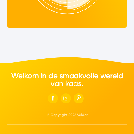
Welkom in de smaakvolle wereld
van kaas.
© Copyright 2026 Velder