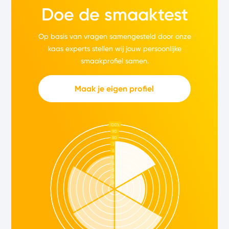
Doe de smaaktest
Op basis van vragen samengesteld door onze
kaas experts stellen wij jouw persoonlijke
smaakprofiel samen.
Maak je eigen profiel