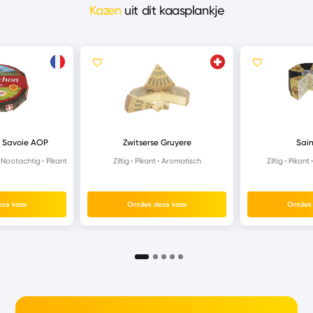
Kazen
uit dit kaasplankje
 Savoie AOP
Zwitserse Gruyere
Sain
Nootachtig
Pikant
Ziltig
Pikant
Aromatisch
Ziltig
Pikant
eze kaas
Ontdek deze kaas
Ontdek