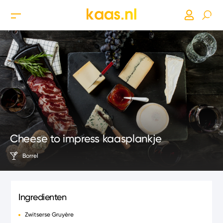
Cheese to impress kaasplankje
Borrel
Ingredienten
Zwitserse Gruyère