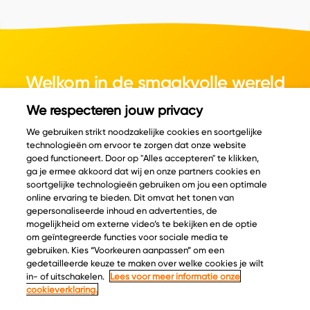
Welkom in de smaakvolle wereld
van kaas.
We respecteren jouw privacy
We gebruiken strikt noodzakelijke cookies en soortgelijke
technologieën om ervoor te zorgen dat onze website
goed functioneert. Door op "Alles accepteren" te klikken,
ga je ermee akkoord dat wij en onze partners cookies en
© Copyright 2026 Velder
soortgelijke technologieën gebruiken om jou een optimale
online ervaring te bieden. Dit omvat het tonen van
gepersonaliseerde inhoud en advertenties, de
mogelijkheid om externe video’s te bekijken en de optie
Inspiratie
Informatie
om geïntegreerde functies voor sociale media te
Kaascatalogus
Over ons
gebruiken. Kies “Voorkeuren aanpassen” om een
gedetailleerde keuze te maken over welke cookies je wilt
Recepten
Ontdek
in- of uitschakelen.
Lees voor meer informatie onze
Kaasplankjes
Keurmerken
cookieverklaring.
Blog
Acties