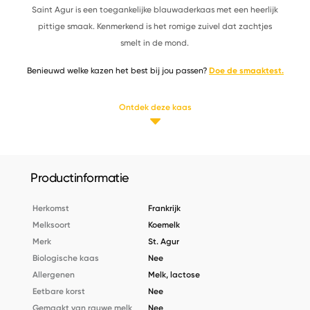
Saint Agur is een toegankelijke blauwaderkaas met een heerlijk
pittige smaak. Kenmerkend is het romige zuivel dat zachtjes
smelt in de mond.
Benieuwd welke kazen het best bij jou passen?
Doe de smaaktest.
Ontdek deze kaas
Productinformatie
Herkomst
Frankrijk
Melksoort
Koemelk
Merk
St. Agur
Biologische kaas
Nee
Allergenen
Melk, lactose
Eetbare korst
Nee
Gemaakt van rauwe melk
Nee