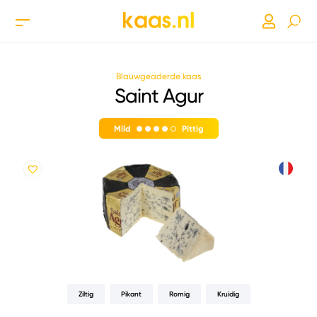
Blauwgeaderde kaas
Saint Agur
Mild
Pittig
Ziltig
Pikant
Romig
Kruidig