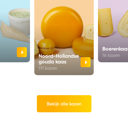
Boerenkaa
Noord-Hollandse
16 kazen
gouda kaas
111 kazen
Bekijk alle kazen