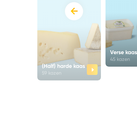
‹
iten
Verse kaas
45 kazen
(Half) harde kaas
59 kazen