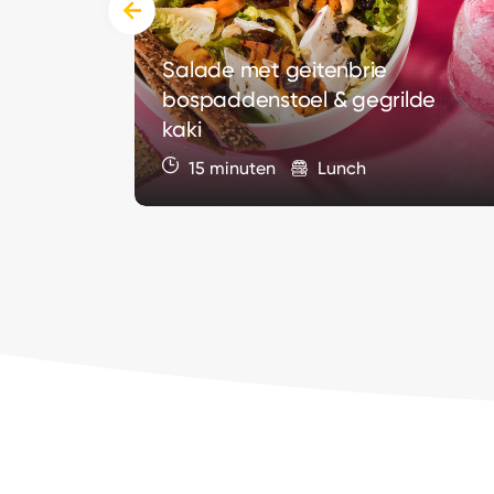
‹
de
Salade met geitenbrie
bospaddenstoel & gegrilde
kaki
15 minuten
Lunch