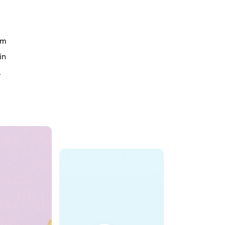
om
in
.