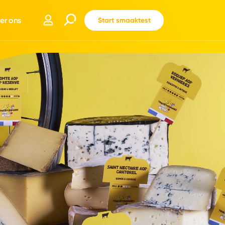
er ons
Start smaaktest