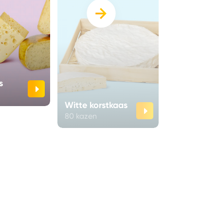
›
Gewassen
s
korstkaas
63 kazen
Witte korstkaas
80 kazen