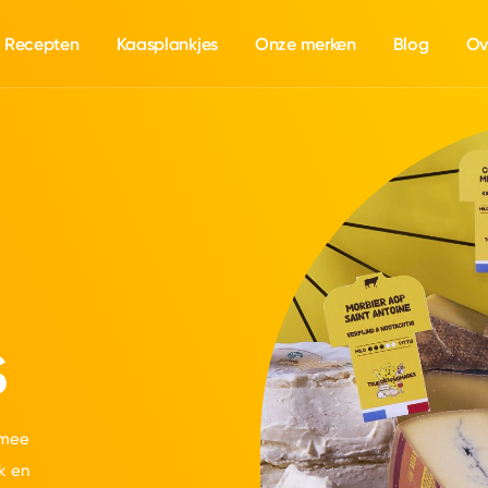
Recepten
Kaasplankjes
Onze merken
Blog
Ov
s
 mee
k en