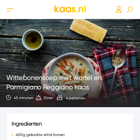
Wittebonensoep met wortel en
Parmigiano Reggiano kaas
45 minuten
Diner
4 personen
Ingredienten
400g gekookte witte bonen