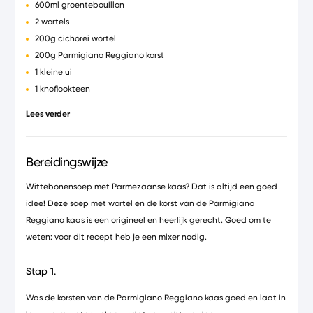
600ml groentebouillon
2 wortels
200g cichorei wortel
200g Parmigiano Reggiano korst
1 kleine ui
1 knoflookteen
1 tl rozemarijn
Lees verder
2 el olijfolie
zout en peper
Bereidingswijze
Wittebonensoep met Parmezaanse kaas? Dat is altijd een goed
idee! Deze soep met wortel en de korst van de Parmigiano
Reggiano kaas is een origineel en heerlijk gerecht. Goed om te
weten: voor dit recept heb je een mixer nodig.
Stap 1.
Was de korsten van de Parmigiano Reggiano kaas goed en laat in