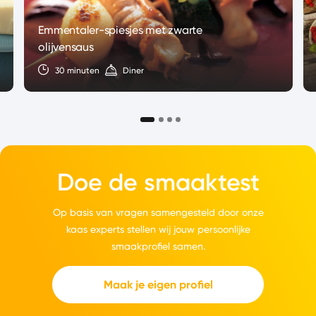
Emmentaler-spiesjes met zwarte
olijvensaus
30 minuten
Diner
Doe de smaaktest
Op basis van vragen samengesteld door onze
kaas experts stellen wij jouw persoonlijke
smaakprofiel samen.
Maak je eigen profiel