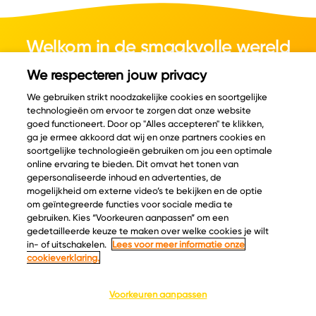
Welkom in de smaakvolle wereld
van kaas.
We respecteren jouw privacy
We gebruiken strikt noodzakelijke cookies en soortgelijke
technologieën om ervoor te zorgen dat onze website
goed functioneert. Door op "Alles accepteren" te klikken,
ga je ermee akkoord dat wij en onze partners cookies en
© Copyright 2026 Velder
soortgelijke technologieën gebruiken om jou een optimale
online ervaring te bieden. Dit omvat het tonen van
gepersonaliseerde inhoud en advertenties, de
mogelijkheid om externe video’s te bekijken en de optie
Inspiratie
Informatie
om geïntegreerde functies voor sociale media te
Kaascatalogus
Over ons
gebruiken. Kies “Voorkeuren aanpassen” om een
gedetailleerde keuze te maken over welke cookies je wilt
Recepten
Ontdek
in- of uitschakelen.
Lees voor meer informatie onze
Kaasplankjes
Keurmerken
cookieverklaring.
Blog
Acties
Kaasweetjes
Veelgestelde vragen
Voorkeuren aanpassen
Contact