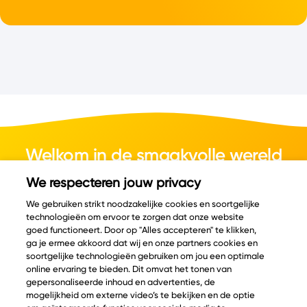
Welkom in de smaakvolle wereld
van kaas.
We respecteren jouw privacy
We gebruiken strikt noodzakelijke cookies en soortgelijke
technologieën om ervoor te zorgen dat onze website
goed functioneert. Door op "Alles accepteren" te klikken,
ga je ermee akkoord dat wij en onze partners cookies en
© Copyright 2026 Velder
soortgelijke technologieën gebruiken om jou een optimale
online ervaring te bieden. Dit omvat het tonen van
gepersonaliseerde inhoud en advertenties, de
mogelijkheid om externe video’s te bekijken en de optie
Inspiratie
Informatie