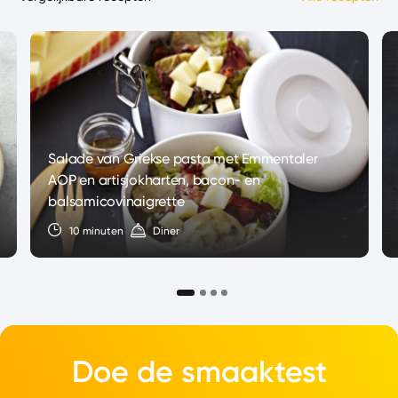
Salade van Griekse pasta met Emmentaler
AOP en artisjokharten, bacon- en
balsamicovinaigrette
10 minuten
Diner
Doe de smaaktest