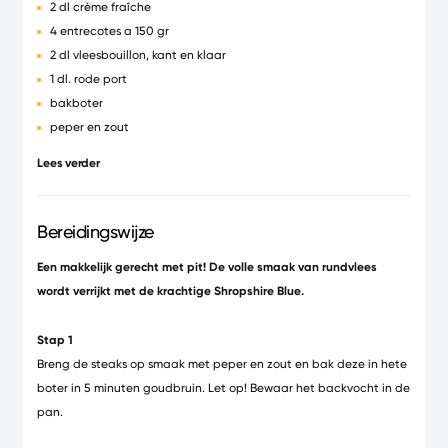
2 dl crème fraîche
4 entrecotes a 150 gr
2 dl vleesbouillon, kant en klaar
1 dl. rode port
bakboter
peper en zout
aluminiumfolie
Lees verder
Bereidingswijze
Een makkelijk gerecht met pit! De volle smaak van rundvlees
wordt verrijkt met de krachtige Shropshire Blue.
Stap 1
Breng de steaks op smaak met peper en zout en bak deze in hete
boter in 5 minuten goudbruin. Let op! Bewaar het backvocht in de
pan.