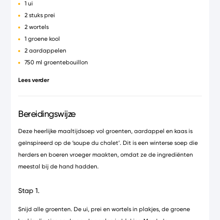
1 ui
2 stuks prei
2 wortels
1 groene kool
2 aardappelen
750 ml groentebouillon
150 ml melk
Lees verder
1 blik extra grote witte bonen
1 handje hoorntjespasta
2 handjes spinazie
Bereidingswijze
1 dl room
Deze heerlijke maaltijdsoep vol groenten, aardappel en kaas is
100 g Gruyère d’Alpage AOP, geraspt
geïnspireerd op de ‘soupe du chalet’. Dit is een winterse soep die
nootmuskaat
herders en boeren vroeger maakten, omdat ze de ingrediënten
peper en zout
meestal bij de hand hadden.
Stap 1.
Snijd alle groenten. De ui, prei en wortels in plakjes, de groene