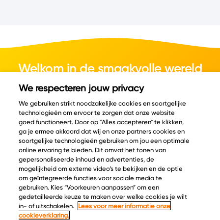
Welkom in de smaakvolle wereld
van kaas.
We respecteren jouw privacy
We gebruiken strikt noodzakelijke cookies en soortgelijke
technologieën om ervoor te zorgen dat onze website
goed functioneert. Door op "Alles accepteren" te klikken,
ga je ermee akkoord dat wij en onze partners cookies en
© Copyright 2026 Velder
soortgelijke technologieën gebruiken om jou een optimale
online ervaring te bieden. Dit omvat het tonen van
gepersonaliseerde inhoud en advertenties, de
mogelijkheid om externe video’s te bekijken en de optie
Inspiratie
Informatie
om geïntegreerde functies voor sociale media te
Kaascatalogus
Over ons
gebruiken. Kies “Voorkeuren aanpassen” om een
gedetailleerde keuze te maken over welke cookies je wilt
Recepten
Ontdek
in- of uitschakelen.
Lees voor meer informatie onze
Kaasplankjes
Keurmerken
cookieverklaring.