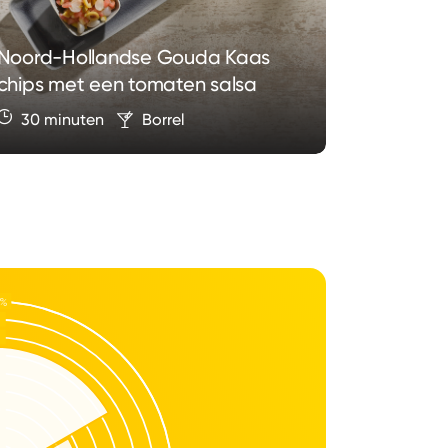
Noord-Hollandse Gouda Kaas
Kaasfont
chips met een tomaten salsa
Fondue
30 minuten
Borrel
30 min