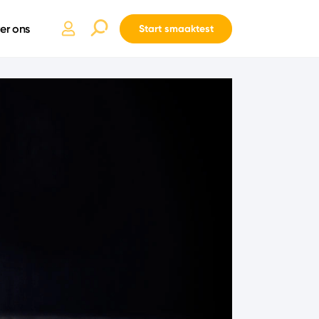
er ons
Start smaaktest