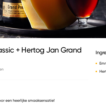
ssic + Hertog Jan Grand
Ingr
Emm
en
Her
or een heerlijke smaaksensatie!