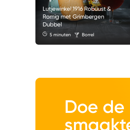
Lutjewinkel 1916 Robuust &
Romig met Grimbergen
Dubbel
5 minuten
Borrel
Doe de
smaakt