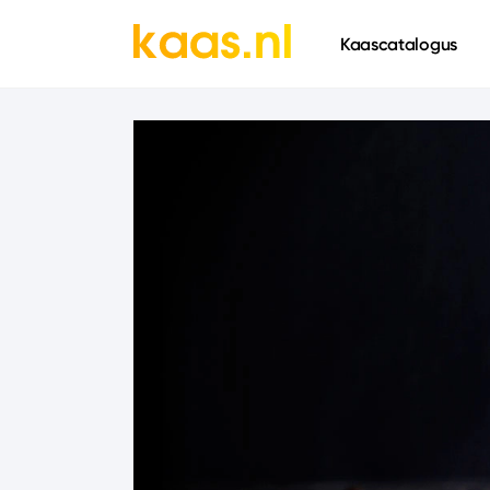
661
Kaascatalogus