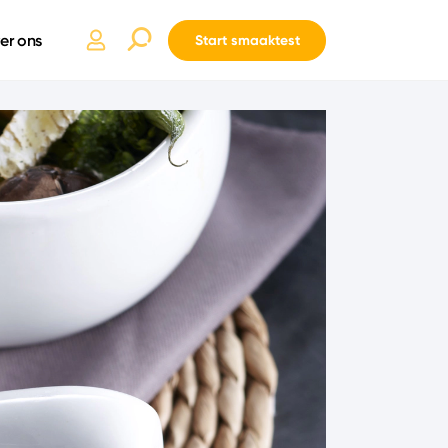
er ons
Start smaaktest