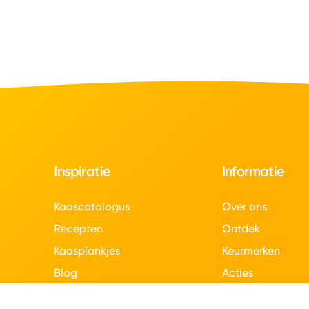
Inspiratie
Informatie
Kaascatalogus
Over ons
Recepten
Ontdek
Kaasplankjes
Keurmerken
Blog
Acties
Kaasweetjes
Veelgestelde vra