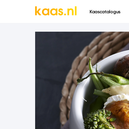
661
Kaascatalogus