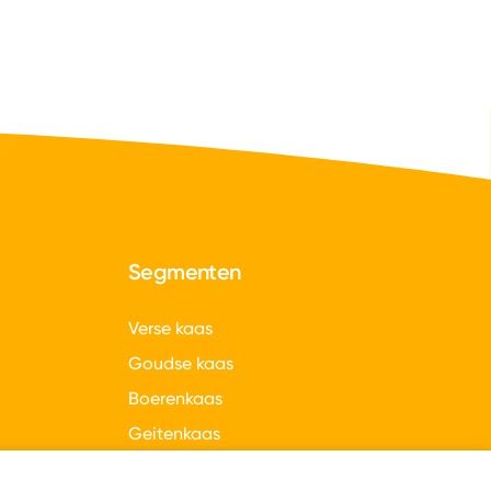
Segmenten
Verse kaas
Goudse kaas
Boerenkaas
Geitenkaas
gen
Hollandse kazen