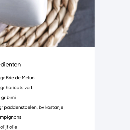
edienten
 gr Brie de Melun
gr haricots vert
 gr bimi
gr paddenstoelen, bv kastanje
mpignons
 olijf olie