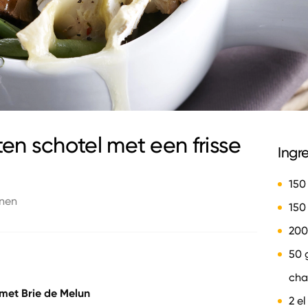
en schotel met een frisse
Ingr
150
onen
150 
200
50 
cha
 met Brie de Melun
2 el