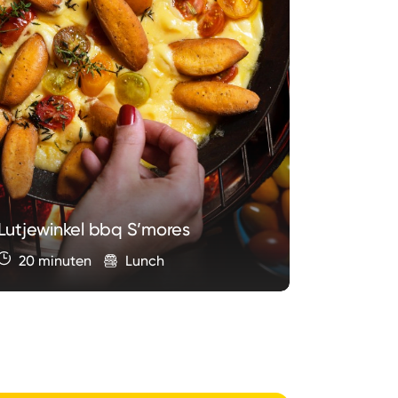
Minitost
Lutjewinkel bbq S’mores
Switzerl
20 minuten
Lunch
20 min