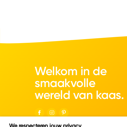
Welkom in de
smaakvolle
wereld van kaas.
We respecteren jouw privacy