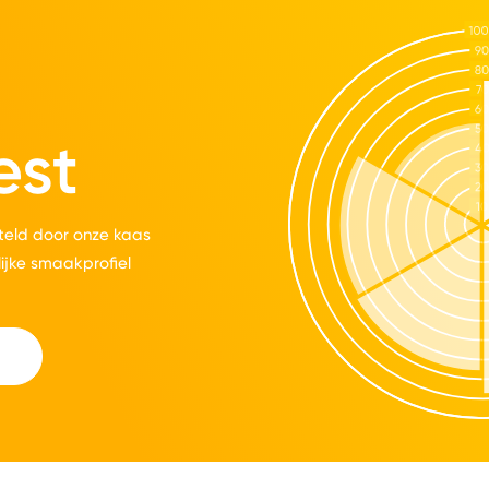
est
eld door onze kaas
lijke smaakprofiel