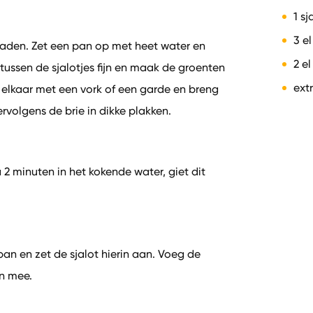
1 sj
3 e
raden. Zet een pan op met heet water en
2 el
ussen de sjalotjes fijn en maak de groenten
ext
 elkaar met een vork of een garde en breng
rvolgens de brie in dikke plakken.
 2 minuten in het kokende water, giet dit
pan en zet de sjalot hierin aan. Voeg de
n mee.