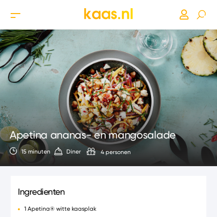
Apetina ananas- en mangosalade
15 minuten
Diner
4 personen
Ingredienten
1 Apetina® witte kaasplak