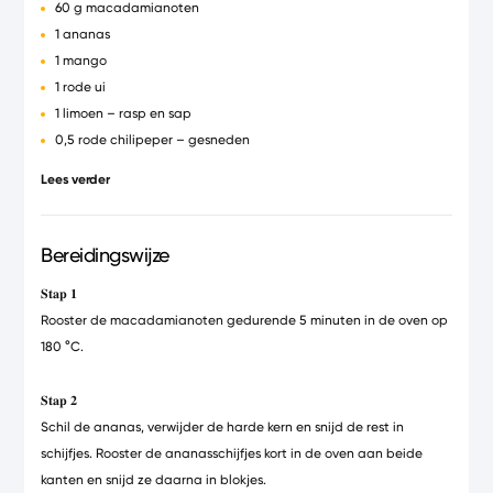
60 g macadamianoten
1 ananas
1 mango
1 rode ui
1 limoen – rasp en sap
0,5 rode chilipeper – gesneden
1 teen knoflook
Lees verder
2 eetlepel bieslook
zout en peper
Bereidingswijze
𝐒𝐭𝐚𝐩
𝟏
Rooster de macadamianoten gedurende 5 minuten in de oven op
180 °C.
𝐒𝐭𝐚𝐩
𝟐
Schil de ananas, verwijder de harde kern en snijd de rest in
schijfjes. Rooster de ananasschijfjes kort in de oven aan beide
kanten en snijd ze daarna in blokjes.