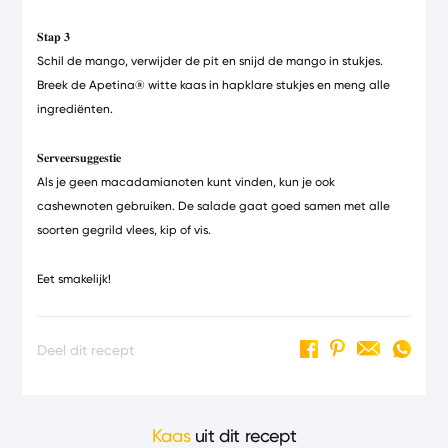
𝐒𝐭𝐚𝐩
𝟑
Schil de mango, verwijder de pit en snijd de mango in stukjes.
Breek de
Apetina®
witte kaas in hapklare stukjes en meng alle
ingrediënten.
𝐒𝐞𝐫𝐯𝐞𝐞𝐫𝐬𝐮𝐠𝐠𝐞𝐬𝐭𝐢𝐞
Als je geen macadamianoten kunt vinden, kun je ook
cashewnoten gebruiken. De salade gaat goed samen met alle
soorten gegrild vlees, kip of vis.
Eet smakelijk!
Deel dit recept
Kaas
uit dit recept