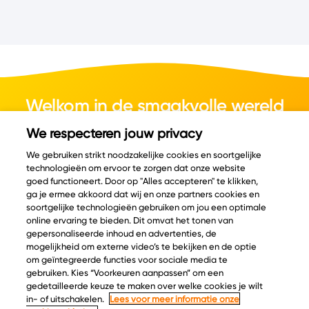
Welkom in de smaakvolle wereld
van kaas.
We respecteren jouw privacy
We gebruiken strikt noodzakelijke cookies en soortgelijke
technologieën om ervoor te zorgen dat onze website
goed functioneert. Door op "Alles accepteren" te klikken,
ga je ermee akkoord dat wij en onze partners cookies en
© Copyright 2026 Velder
soortgelijke technologieën gebruiken om jou een optimale
online ervaring te bieden. Dit omvat het tonen van
gepersonaliseerde inhoud en advertenties, de
mogelijkheid om externe video’s te bekijken en de optie
Inspiratie
Informatie
om geïntegreerde functies voor sociale media te
Kaascatalogus
Over ons
gebruiken. Kies “Voorkeuren aanpassen” om een
gedetailleerde keuze te maken over welke cookies je wilt
Recepten
Ontdek
in- of uitschakelen.
Lees voor meer informatie onze
Kaasplankjes
Keurmerken