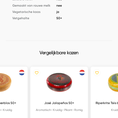
Gemaakt van rauwe melk
nee
Vegetarische kaas
ja
Vetgehalte
50+
Vergelijkbare kazen
kerblos 50+
José Jalapeños 50+
Riperkrite Tsii
h
Kruidig
Aromatisch
Kruidig
Pikant
Romig
Kruid