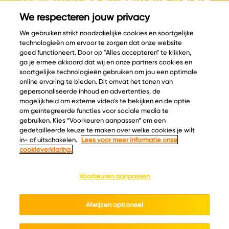
van kaas.
We respecteren jouw privacy
We gebruiken strikt noodzakelijke cookies en soortgelijke
technologieën om ervoor te zorgen dat onze website
goed functioneert. Door op "Alles accepteren" te klikken,
ga je ermee akkoord dat wij en onze partners cookies en
© Copyright 2026 Velder
soortgelijke technologieën gebruiken om jou een optimale
online ervaring te bieden. Dit omvat het tonen van
gepersonaliseerde inhoud en advertenties, de
mogelijkheid om externe video’s te bekijken en de optie
Inspiratie
Informatie
om geïntegreerde functies voor sociale media te
Kaascatalogus
Over ons
gebruiken. Kies “Voorkeuren aanpassen” om een
gedetailleerde keuze te maken over welke cookies je wilt
Recepten
Ontdek
in- of uitschakelen.
Lees voor meer informatie onze
Kaasplankjes
Keurmerken
cookieverklaring.
Blog
Acties
Kaasweetjes
Veelgestelde vragen
Voorkeuren aanpassen
Contact
Afwijzen optioneel
Cookie policy
Privacy policy
Cookie instellingen