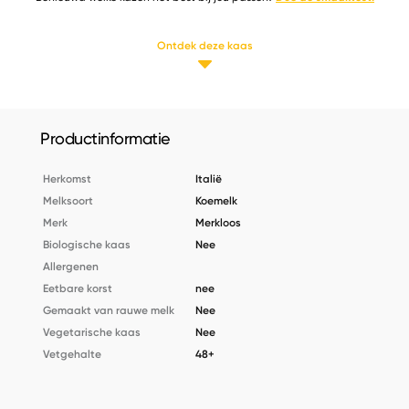
Ontdek deze kaas
Productinformatie
Herkomst
Italië
Melksoort
Koemelk
Merk
Merkloos
Biologische kaas
Nee
Allergenen
Eetbare korst
nee
Gemaakt van rauwe melk
Nee
Vegetarische kaas
Nee
Vetgehalte
48+