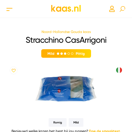
Noord-Hollandse Gouda kaas
Stracchino CasArrigoni
Mild
Pittig
Romig
Mild
Benieuwd welke kazen het best bij jou passen?
Doe de smaaktest.