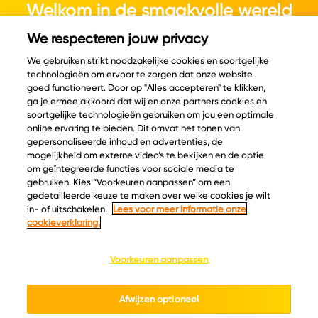
Welkom in de smaakvolle wereld
van kaas.
We respecteren jouw privacy
We gebruiken strikt noodzakelijke cookies en soortgelijke
technologieën om ervoor te zorgen dat onze website
goed functioneert. Door op "Alles accepteren" te klikken,
ga je ermee akkoord dat wij en onze partners cookies en
© Copyright 2026 Velder
soortgelijke technologieën gebruiken om jou een optimale
online ervaring te bieden. Dit omvat het tonen van
gepersonaliseerde inhoud en advertenties, de
mogelijkheid om externe video’s te bekijken en de optie
Inspiratie
Informatie
om geïntegreerde functies voor sociale media te
Kaascatalogus
Over ons
gebruiken. Kies “Voorkeuren aanpassen” om een
gedetailleerde keuze te maken over welke cookies je wilt
Recepten
Ontdek
in- of uitschakelen.
Lees voor meer informatie onze
Kaasplankjes
Keurmerken
cookieverklaring.
Blog
Acties
Kaasweetjes
Veelgestelde vragen
Voorkeuren aanpassen
Contact
Afwijzen optioneel