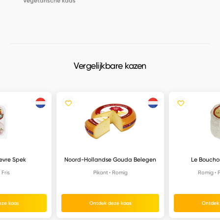
Vegetarische kaas
Vergelijkbare kazen
evre Spek
Noord-Hollandse Gouda Belegen
Le Boucho
Fris
Pikant
Romig
Romig
P
eze kaas
Ontdek deze kaas
Ontdek