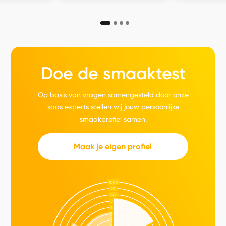
Doe de smaaktest
Op basis van vragen samengesteld door onze
kaas experts stellen wij jouw persoonlijke
smaakprofiel samen.
Maak je eigen profiel