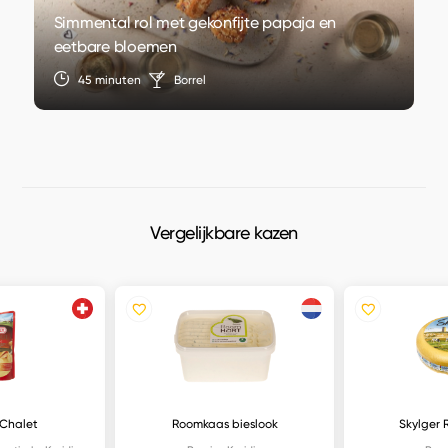
Simmental rol met gekonfijte papaja en
eetbare bloemen
45 minuten
Borrel
Vergelijkbare kazen
Chalet
Roomkaas bieslook
Skylger 