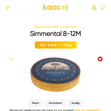
Noord-Hollandse Gouda kaas
Simmental 8-12M
Mild
Pittig
Pikant
Aromatisch
Kruidig
Benieuwd welke kazen het best bij jou passen?
Doe de smaaktest.