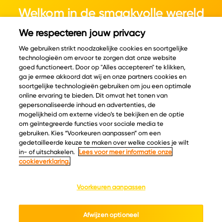
Welkom in de smaakvolle wereld
van kaas.
We respecteren jouw privacy
We gebruiken strikt noodzakelijke cookies en soortgelijke
technologieën om ervoor te zorgen dat onze website
goed functioneert. Door op "Alles accepteren" te klikken,
ga je ermee akkoord dat wij en onze partners cookies en
© Copyright 2026 Velder
soortgelijke technologieën gebruiken om jou een optimale
online ervaring te bieden. Dit omvat het tonen van
gepersonaliseerde inhoud en advertenties, de
mogelijkheid om externe video’s te bekijken en de optie
Inspiratie
Informatie
om geïntegreerde functies voor sociale media te
Kaascatalogus
Over ons
gebruiken. Kies “Voorkeuren aanpassen” om een
gedetailleerde keuze te maken over welke cookies je wilt
Recepten
Ontdek
in- of uitschakelen.
Lees voor meer informatie onze
Kaasplankjes
Keurmerken
cookieverklaring.
Blog
Acties
Kaasweetjes
Veelgestelde vragen
Voorkeuren aanpassen
Contact
Afwijzen optioneel