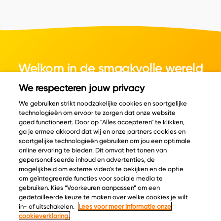
Welkom in de smaakvolle wereld
van kaas.
We respecteren jouw privacy
We gebruiken strikt noodzakelijke cookies en soortgelijke
technologieën om ervoor te zorgen dat onze website
goed functioneert. Door op "Alles accepteren" te klikken,
ga je ermee akkoord dat wij en onze partners cookies en
© Copyright 2026 Velder
soortgelijke technologieën gebruiken om jou een optimale
online ervaring te bieden. Dit omvat het tonen van
gepersonaliseerde inhoud en advertenties, de
mogelijkheid om externe video’s te bekijken en de optie
Inspiratie
Informatie
om geïntegreerde functies voor sociale media te
Kaascatalogus
Over ons
gebruiken. Kies “Voorkeuren aanpassen” om een
gedetailleerde keuze te maken over welke cookies je wilt
Recepten
Ontdek
in- of uitschakelen.
Lees voor meer informatie onze
Kaasplankjes
Keurmerken
cookieverklaring.