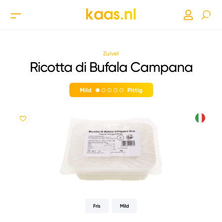
Zuivel
Ricotta di Bufala Campana
Mild
Pittig
Fris
Mild