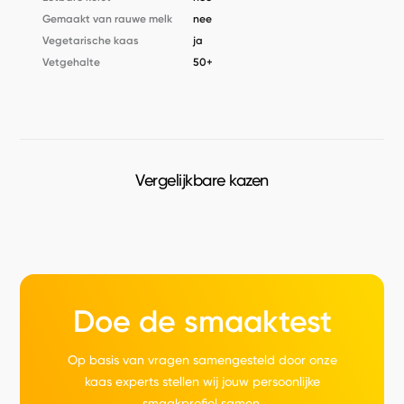
Gemaakt van rauwe melk
nee
Vegetarische kaas
ja
Vetgehalte
50+
Vergelijkbare kazen
Doe de smaaktest
Op basis van vragen samengesteld door onze
kaas experts stellen wij jouw persoonlijke
smaakprofiel samen.