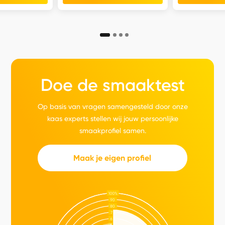
Doe de smaaktest
Op basis van vragen samengesteld door onze
kaas experts stellen wij jouw persoonlijke
smaakprofiel samen.
Maak je eigen profiel