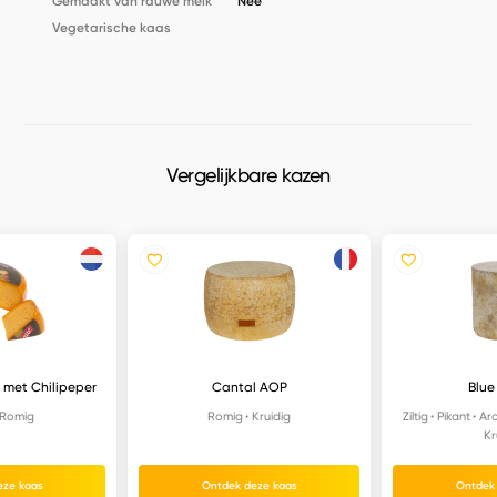
Gemaakt van rauwe melk
Nee
Vegetarische kaas
Vergelijkbare kazen
 met Chilipeper
Cantal AOP
Blue
Romig
Romig
Kruidig
Ziltig
Pikant
Ar
Kr
eze kaas
Ontdek deze kaas
Ontdek