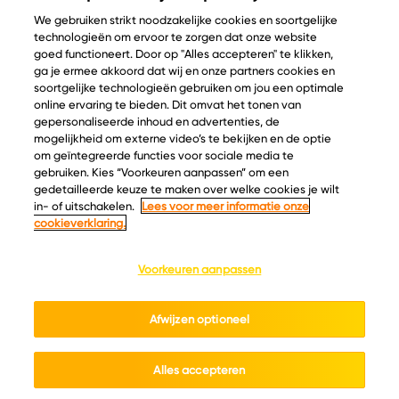
We gebruiken strikt noodzakelijke cookies en soortgelijke
technologieën om ervoor te zorgen dat onze website
goed functioneert. Door op "Alles accepteren" te klikken,
ga je ermee akkoord dat wij en onze partners cookies en
© Copyright 2026 Velder
soortgelijke technologieën gebruiken om jou een optimale
online ervaring te bieden. Dit omvat het tonen van
gepersonaliseerde inhoud en advertenties, de
mogelijkheid om externe video’s te bekijken en de optie
Inspiratie
Informatie
om geïntegreerde functies voor sociale media te
Kaascatalogus
Over ons
gebruiken. Kies “Voorkeuren aanpassen” om een
gedetailleerde keuze te maken over welke cookies je wilt
Recepten
Ontdek
in- of uitschakelen.
Lees voor meer informatie onze
Kaasplankjes
Keurmerken
cookieverklaring.
Blog
Acties
Kaasweetjes
Veelgestelde vragen
Voorkeuren aanpassen
Contact
Afwijzen optioneel
Cookie policy
Privacy policy
Cookie instellingen
Algemene voorwaarden
Alles accepteren